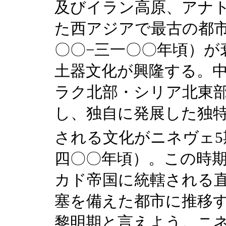
及びイラン高原、アナ
た西アジアで最古の都
〇〇−三一〇〇年頃）が
土器文化が興隆する。
ラク北部・シリア北東
し、独自に発展した独
される文化がニネヴェ5
四〇〇年頃）。この時
カド帝国に統轄される
塞を備えた都市に推移
黎明期と言えよう。ニネ