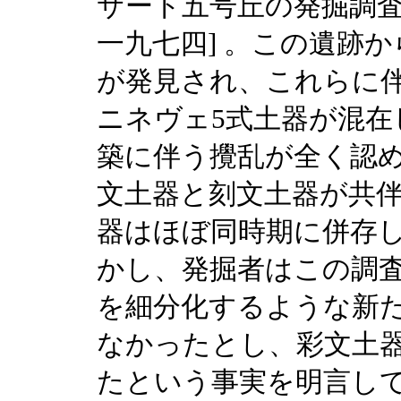
サート五号丘の発掘調
一九七四] 。この遺跡
が発見され、これらに
ニネヴェ5式土器が混在
築に伴う攪乱が全く認
文土器と刻文土器が共
器はほぼ同時期に併存
かし、発掘者はこの調
を細分化するような新
なかったとし、彩文土
たという事実を明言し