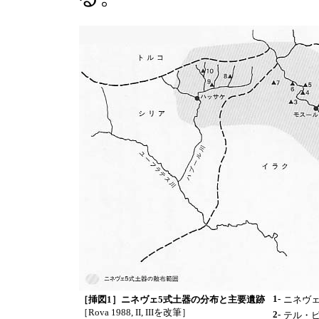
1-
［挿図1］ニネヴェ5式土器の分布と主要遺跡
ニネヴェ（
［Rova 1988, II, IIIを改筆］
2-
テル・ビラ（