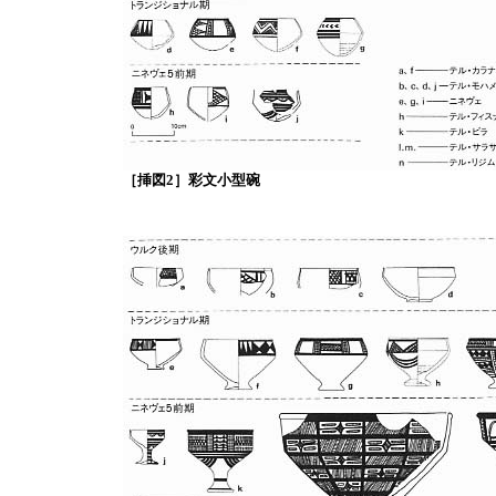
［挿図2］彩文小型碗