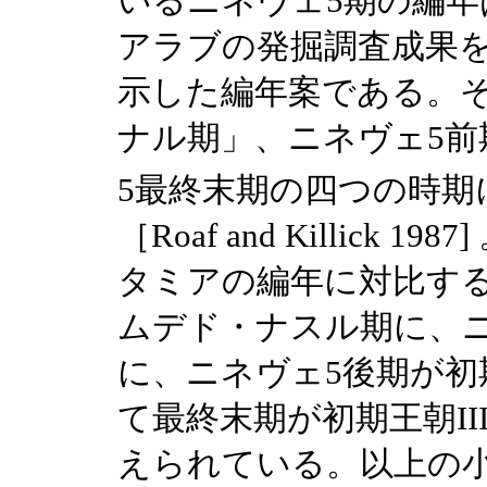
いるニネヴェ5期の編
アラブの発掘調査成果
示した編年案である。
ナル期」、ニネヴェ5前
5最終末期の四つの時期
［Roaf and Killic
タミアの編年に対比す
ムデド・ナスル期に、ニ
に、ニネヴェ5後期が初期
て最終末期が初期王朝I
えられている。以上の