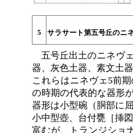
5
サラサート第五号丘のニネ
五号丘出土のニネヴェ
器、灰色土器、素文土
これらはニネヴェ5前
の時期の代表的な器形
器形は小型碗（胴部に
小中型壺、台付甕［挿図2
富むが、トランジショ