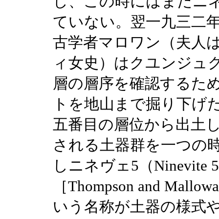
し、この時にはまだニ
ていない。翌一九三二
古学者マロワン（夫人
ィ女史）はクユンジュ
層の層序を確認するた
トを地山まで掘り下げ
五番目の層位から出土
される土器群を一つの
しニネヴェ5（Ninevi
［Thompson and Mal
いう名称が土器の様式