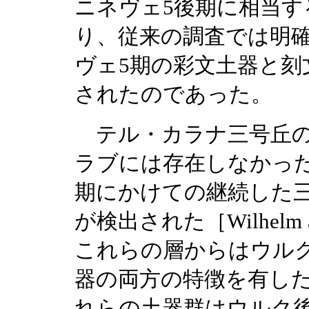
ニネヴェ5後期に相当
り、従来の調査では明
ヴェ5期の彩文土器と刻
されたのであった。
テル・カラナ三号丘の
ラブには存在しなかっ
期にかけての継続した三つの生
が検出された［Wilhelm and 
これらの層からはウル
器の両方の特徴を有し
れらの土器群はウルク