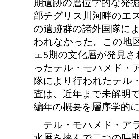
期遺跡の層位学的な発
部チグリス川河畔のエ
の遺跡群の諸外国隊に
われなかった。この地
ェ5期の文化層が発見さ
ったテル・モハメド・
隊により行われたテル
査は、近年まで未解明で
編年の概要を層序学的
テル・モハメド・アラ
水層を挟んで二つの時