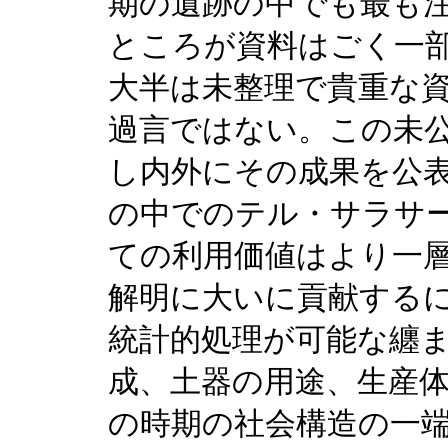
期の遺跡の中でも最も
ところが資料はごく一
大半は未整理で貴重な
過言ではない。この未
し内外にその成果を公
の中でのテル・サラサ
ての利用価値はより一層
解明に大いに貢献する
統計的処理が可能な纏
成、土器の用途、生産
の時期の社会構造の一