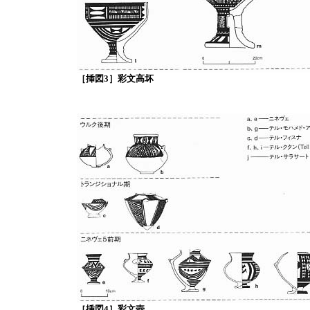
［挿図3］彩文高坏
［挿図4］彩文壺