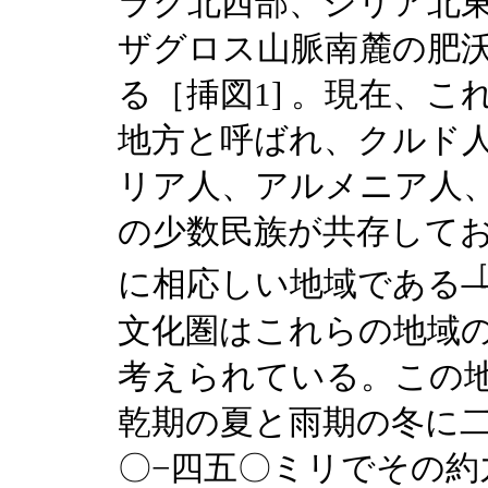
ラク北西部、シリア北
ザグロス山脈南麓の肥
る［挿図1] 。現在、
地方と呼ばれ、クルド
リア人、アルメニア人
の少数民族が共存して
［
に相応しい地域である
文化圏はこれらの地域
考えられている。この
乾期の夏と雨期の冬に
〇−四五〇ミリでその約