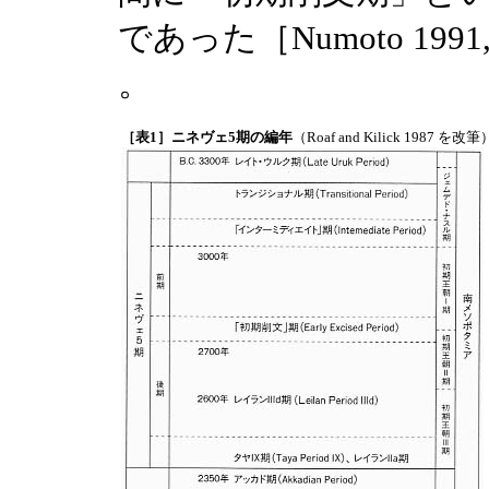
であった［Numoto 199
。
［表1］ニネヴェ5期の編年
（Roaf and Kilick 1987 を改筆