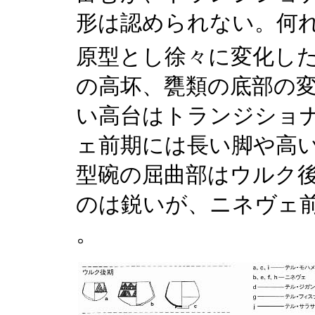
形は認められない。何
原型とし徐々に変化し
の高坏、甕類の底部の
い高台はトランジショ
ェ前期には長い脚や高い台
型碗の屈曲部はウルク
のは鋭いが、ニネヴェ前
。