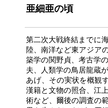
亜細亜の頃
第二次大戦終結までに
陸、南洋など東アジア
築学の関野貞、考古学
夫、人類学の鳥居龍蔵
あげ、その実状を概観
漢籍と文物の照合、江
術など、爾後の調査の