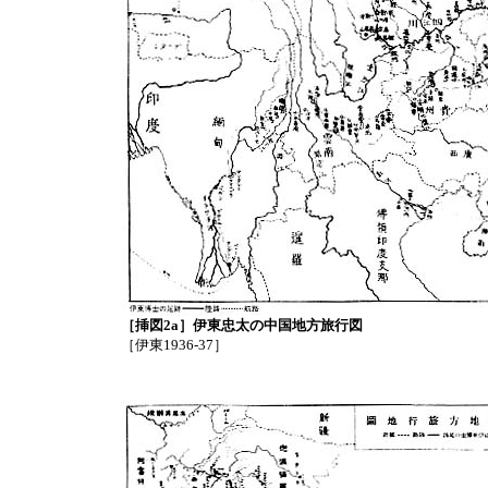
［挿図2a］伊東忠太の中国地方旅行図
［伊東1936-37］