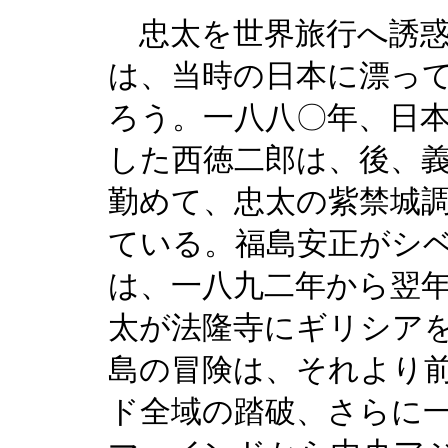
忠太を世界旅行へ誘惑
は、当時の日本に漂っ
ろう。一八八〇年、日
した西徳二郎は、後、
勤めて、忠太の紫禁城
ている。福島安正がシ
は、一八九二年から翌
太が法隆寺にギリシア
島の冒険は、それより
ド全域の踏破、さらに