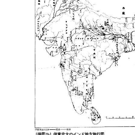
［挿図2b］伊東忠太のインド地方旅行図