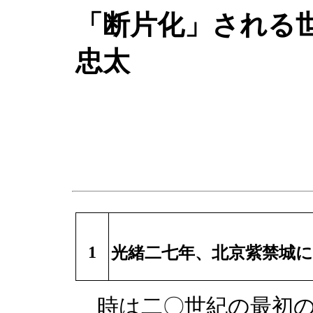
「断片化」される
忠太
1
光緒二七年、北京紫禁城
時は二〇世紀の最初の