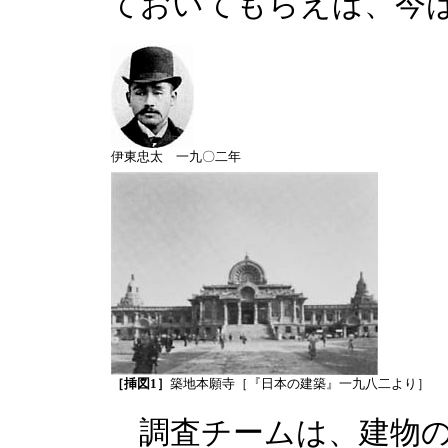
ておいてもらえば、今
伊東忠太 一九〇二年
［挿図1］
築地本願寺［『日本の建築』一九八二より］
調査チームは、建物の