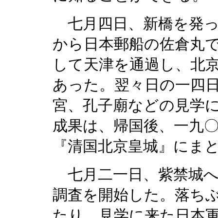
七月四日、新橋を発っ
から日本郵船の佐倉丸
して天津を通過し、北
あった。翌々日の一四
宮、孔子廟などの見学
成果は、帰国後、一九
『清国北京皇城』にま
七月二一日、紫禁城へ
調査を開始した。落ち
たり、見学に来た日本