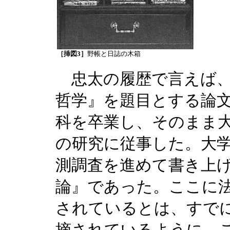
［挿図3］
野帳と日誌の木箱
忠太の履歴で言えば、
哲学』を題目とする論
科を卒業し、そのまま
の研究に従事した。大
測調査を進めて書き上
論』であった。ここに
されているとは、すで