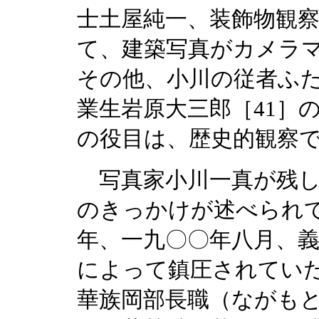
士土屋純一、装飾物観
て、建築写真がカメラ
その他、小川の従者ふ
業生岩原大三郎［41］
の役目は、歴史的観察
写真家小川一真が残し
のきっかけが述べられ
年、一九〇〇年八月、
によって鎮圧されてい
華族岡部長職（ながも