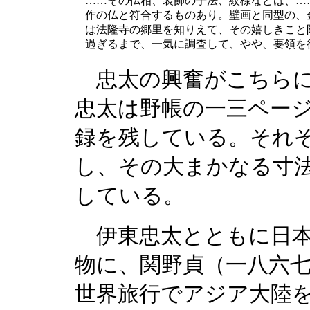
……その仏相、装飾の手法、紋様などは、…
作の仏と符合するものあり。壁画と同型の、
は法隆寺の郷里を知りえて、その嬉しきこと
過ぎるまで、一気に調査して、やや、要領を
忠太の興奮がこちらに
忠太は野帳の一三ペー
録を残している。それ
し、その大まかなる寸
している。
伊東忠太とともに日本
物に、関野貞（一八六七
世界旅行でアジア大陸