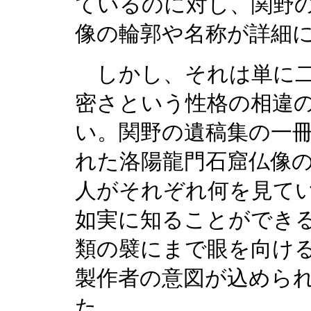
ているのに対し、関野
像の輪郭や名称が詳細
しかし、それは単に二
密さという性格の相違
い。関野の遺稿集の一
れた洛陽龍門石窟仏像
人がそれぞれ何を見て
如実に知ることができ
類の襞にまで眼を向け
製作者の意図が込めら
た。