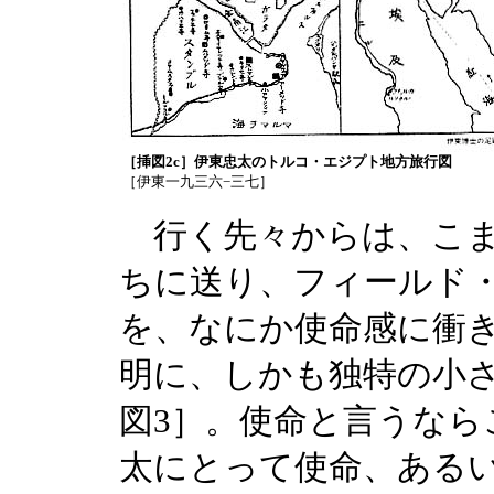
［挿図2c］伊東忠太のトルコ・エジプト地方旅行図
［伊東一九三六−三七］
行く先々からは、こま
ちに送り、フィールド
を、なにか使命感に衝
明に、しかも独特の小
図3］。使命と言うなら
太にとって使命、ある