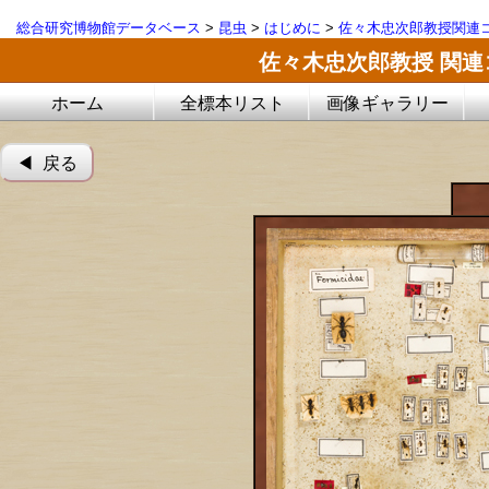
総合研究博物館データベース
>
昆虫
>
はじめに
>
佐々木忠次郎教授関連
佐々木忠次郎教授 関
ホーム
全標本リスト
画像ギャラリー
◀︎ 戻る