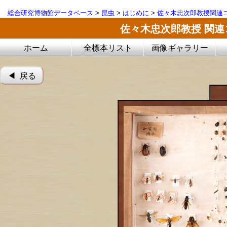
総合研究博物館データベース
>
昆虫
>
はじめに
>
佐々木忠次郎教授関連
佐々木忠次郎教授 関
ホーム
全標本リスト
画像ギャラリー
◀︎ 戻る