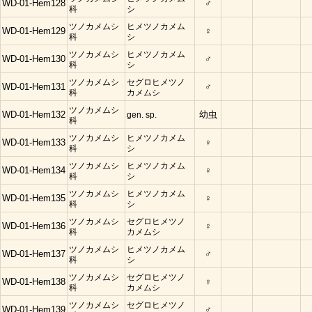
WD-01-Hem128
♂
科
シ
ツノカメムシ
ヒメツノカメム
WD-01-Hem129
♀
科
シ
ツノカメムシ
ヒメツノカメム
WD-01-Hem130
♂
科
シ
ツノカメムシ
セグロヒメツノ
WD-01-Hem131
♂
科
カメムシ
ツノカメムシ
WD-01-Hem132
gen. sp.
幼虫
科
ツノカメムシ
ヒメツノカメム
WD-01-Hem133
♀
科
シ
ツノカメムシ
ヒメツノカメム
WD-01-Hem134
♀
科
シ
ツノカメムシ
ヒメツノカメム
WD-01-Hem135
♀
科
シ
ツノカメムシ
セグロヒメツノ
WD-01-Hem136
♀
科
カメムシ
ツノカメムシ
ヒメツノカメム
WD-01-Hem137
♂
科
シ
ツノカメムシ
セグロヒメツノ
WD-01-Hem138
♀
科
カメムシ
ツノカメムシ
セグロヒメツノ
WD-01-Hem139
♂