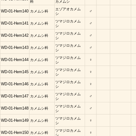
科
カメムシ
エゾアオカメム
WD-01-Hem140
カメムシ科
♂
シ
ツマジロカメム
WD-01-Hem141
カメムシ科
♂
シ
ツマジロカメム
WD-01-Hem142
カメムシ科
♂
シ
ツマジロカメム
WD-01-Hem143
カメムシ科
♂
シ
ツマジロカメム
WD-01-Hem144
カメムシ科
♀
シ
ツマジロカメム
WD-01-Hem145
カメムシ科
♀
シ
ツマジロカメム
WD-01-Hem146
カメムシ科
♀
シ
ツマジロカメム
WD-01-Hem147
カメムシ科
♂
シ
ツマジロカメム
WD-01-Hem148
カメムシ科
♂
シ
ツマジロカメム
WD-01-Hem149
カメムシ科
♀
シ
ツマジロカメム
WD-01-Hem150
カメムシ科
♀
シ