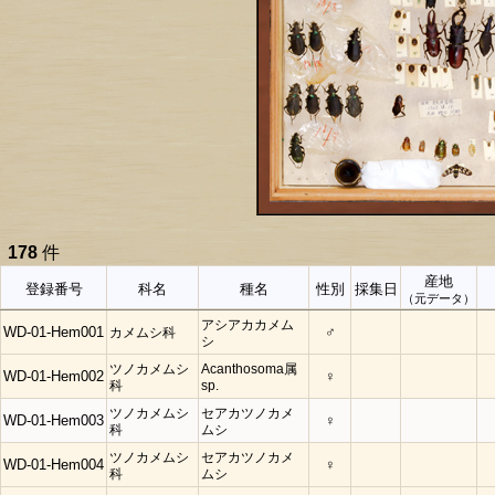
178
件
産地
登録番号
科名
種名
性別
採集日
（元データ）
アシアカカメム
WD-01-Hem001
カメムシ科
♂
シ
ツノカメムシ
Acanthosoma属
WD-01-Hem002
♀
科
sp.
ツノカメムシ
セアカツノカメ
WD-01-Hem003
♀
科
ムシ
ツノカメムシ
セアカツノカメ
WD-01-Hem004
♀
科
ムシ