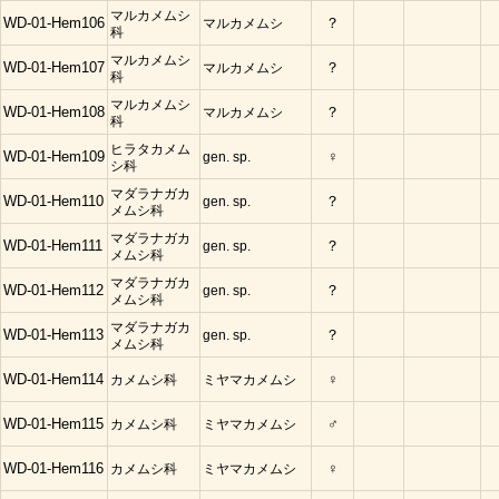
マルカメムシ
WD-01-Hem106
マルカメムシ
？
科
マルカメムシ
WD-01-Hem107
マルカメムシ
？
科
マルカメムシ
WD-01-Hem108
マルカメムシ
？
科
ヒラタカメム
WD-01-Hem109
gen. sp.
♀
シ科
マダラナガカ
WD-01-Hem110
gen. sp.
？
メムシ科
マダラナガカ
WD-01-Hem111
gen. sp.
？
メムシ科
マダラナガカ
WD-01-Hem112
gen. sp.
？
メムシ科
マダラナガカ
WD-01-Hem113
gen. sp.
？
メムシ科
WD-01-Hem114
カメムシ科
ミヤマカメムシ
♀
WD-01-Hem115
カメムシ科
ミヤマカメムシ
♂
WD-01-Hem116
カメムシ科
ミヤマカメムシ
♀