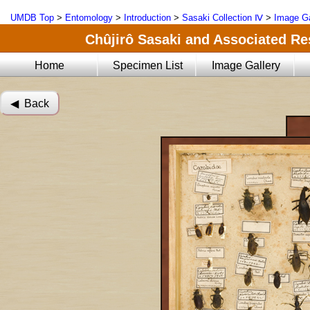
UMDB Top
>
Entomology
>
Introduction
>
Sasaki Collection Ⅳ
>
Image Ga
Chûjirô Sasaki and Associated Res
Home
Specimen List
Image Gallery
◀︎ Back