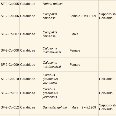
SF-2-Col005
Carabidae
Nebria reflexa
Campalita
Sapporo-shi
SF-2-Col006
Carabidae
Female
8.viii.1909
chinense
Hokkaido
Campalita
SF-2-Col007
Carabidae
Male
chinense
Calosoma
SF-2-Col008
Carabidae
Female
maximowiczi
Calosoma
SF-2-Col009
Carabidae
Female
maximowiczi
Carabus
SF-2-Col010
Carabidae
granulatus
Hokkaido
yezoensis
Carabus
SF-2-Col011
Carabidae
granulatus
Hokkaido
yezoensis
Sapporo-shi
SF-2-Col012
Carabidae
Damaster gehinii
Male
9.viii.1909
Hokkaido