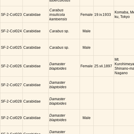
tuberculosus
Carabus
Komaba, M
SF-2-Col023
Carabidae
insulicola
Female
19.iv.1933
ku, Tokyo
kantoensis
SF-2-Col024
Carabidae
Carabus
sp.
Male
SF-2-Col025
Carabidae
Carabus
sp.
Male
Mt.
Damaster
Kurohimey
SF-2-Col026
Carabidae
Female
25.vii.1897
blaptoides
Shinano-ma
Nagano
Damaster
SF-2-Col027
Carabidae
blaptoides
Damaster
SF-2-Col028
Carabidae
blaptoides
Damaster
SF-2-Col029
Carabidae
Male
blaptoides
Damaster