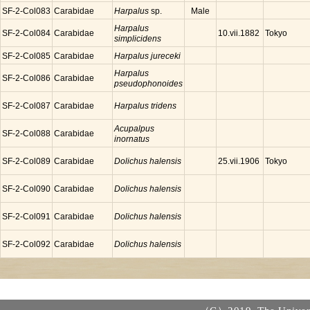
SF-2-Col083
Carabidae
Harpalus
sp.
Male
Harpalus
SF-2-Col084
Carabidae
Tokyo
10.vii.1882
simplicidens
SF-2-Col085
Carabidae
Harpalus jureceki
Harpalus
SF-2-Col086
Carabidae
pseudophonoides
SF-2-Col087
Carabidae
Harpalus tridens
Acupalpus
SF-2-Col088
Carabidae
inornatus
SF-2-Col089
Carabidae
Dolichus halensis
Tokyo
25.vii.1906
SF-2-Col090
Carabidae
Dolichus halensis
SF-2-Col091
Carabidae
Dolichus halensis
SF-2-Col092
Carabidae
Dolichus halensis