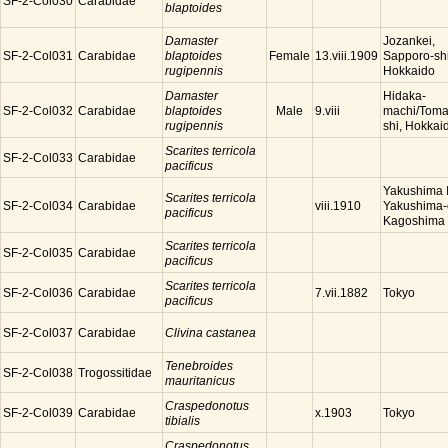
SF-2-Col030
Carabidae
blaptoides
Damaster
Jozankei,
SF-2-Col031
Carabidae
blaptoides
Female
Sapporo-shi
13.viii.1909
rugipennis
Hokkaido
Damaster
Hidaka-
SF-2-Col032
Carabidae
blaptoides
Male
machi/Toma
9.viii
rugipennis
shi, Hokkai
Scarites terricola
SF-2-Col033
Carabidae
pacificus
Yakushima I
Scarites terricola
SF-2-Col034
Carabidae
Yakushima-
viii.1910
pacificus
Kagoshima
Scarites terricola
SF-2-Col035
Carabidae
pacificus
Scarites terricola
SF-2-Col036
Carabidae
Tokyo
7.vii.1882
pacificus
SF-2-Col037
Carabidae
Clivina castanea
Tenebroides
SF-2-Col038
Trogossitidae
mauritanicus
Craspedonotus
SF-2-Col039
Carabidae
Tokyo
x.1903
tibialis
Craspedonotus