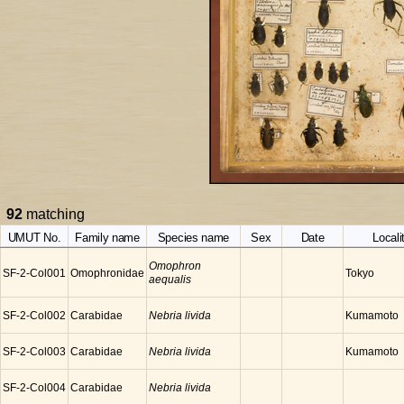
92
matching
UMUT No.
Family name
Species name
Sex
Date
Locali
Omophron
SF-2-Col001
Omophronidae
Tokyo
aequalis
SF-2-Col002
Carabidae
Nebria livida
Kumamoto
SF-2-Col003
Carabidae
Nebria livida
Kumamoto
SF-2-Col004
Carabidae
Nebria livida