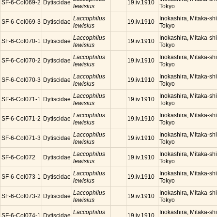
SF-6-Col069-2
Dytiscidae
19.iv.1910
lewisius
Tokyo
Laccophilus
Inokashira, Mitaka-shi
SF-6-Col069-3
Dytiscidae
19.iv.1910
lewisius
Tokyo
Laccophilus
Inokashira, Mitaka-shi
SF-6-Col070-1
Dytiscidae
19.iv.1910
lewisius
Tokyo
Laccophilus
Inokashira, Mitaka-shi
SF-6-Col070-2
Dytiscidae
19.iv.1910
lewisius
Tokyo
Laccophilus
Inokashira, Mitaka-shi
SF-6-Col070-3
Dytiscidae
19.iv.1910
lewisius
Tokyo
Laccophilus
Inokashira, Mitaka-shi
SF-6-Col071-1
Dytiscidae
19.iv.1910
lewisius
Tokyo
Laccophilus
Inokashira, Mitaka-shi
SF-6-Col071-2
Dytiscidae
19.iv.1910
lewisius
Tokyo
Laccophilus
Inokashira, Mitaka-shi
SF-6-Col071-3
Dytiscidae
19.iv.1910
lewisius
Tokyo
Laccophilus
Inokashira, Mitaka-shi
SF-6-Col072
Dytiscidae
19.iv.1910
lewisius
Tokyo
Laccophilus
Inokashira, Mitaka-shi
SF-6-Col073-1
Dytiscidae
19.iv.1910
lewisius
Tokyo
Laccophilus
Inokashira, Mitaka-shi
SF-6-Col073-2
Dytiscidae
19.iv.1910
lewisius
Tokyo
Laccophilus
Inokashira, Mitaka-shi
SF-6-Col074-1
Dytiscidae
19.iv.1910