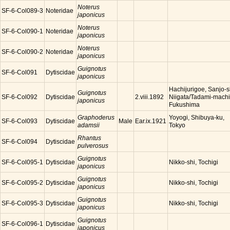
Noterus
SF-6-Col089-3
Noteridae
japonicus
Noterus
SF-6-Col090-1
Noteridae
japonicus
Noterus
SF-6-Col090-2
Noteridae
japonicus
Guignotus
SF-6-Col091
Dytiscidae
japonicus
Hachijurigoe, Sanjo-s
Guignotus
SF-6-Col092
Dytiscidae
Niigata/Tadami-machi
2.viii.1892
japonicus
Fukushima
Graphoderus
Yoyogi, Shibuya-ku,
SF-6-Col093
Dytiscidae
Male
Ear.ix.1921
adamsii
Tokyo
Rhantus
SF-6-Col094
Dytiscidae
pulverosus
Guignotus
SF-6-Col095-1
Dytiscidae
Nikko-shi, Tochigi
japonicus
Guignotus
SF-6-Col095-2
Dytiscidae
Nikko-shi, Tochigi
japonicus
Guignotus
SF-6-Col095-3
Dytiscidae
Nikko-shi, Tochigi
japonicus
Guignotus
SF-6-Col096-1
Dytiscidae
japonicus