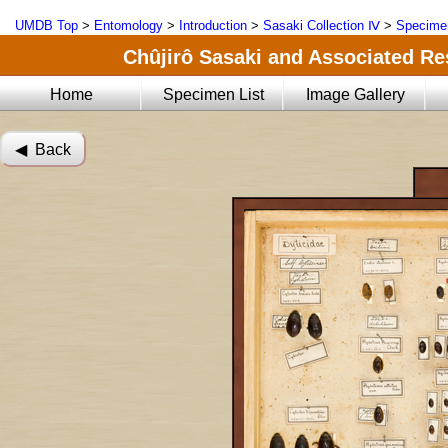
UMDB Top
>
Entomology
>
Introduction
>
Sasaki Collection Ⅳ
>
Specimen
Chûjirô Sasaki and Associated Res
Home
Specimen List
Image Gallery
◀︎ Back