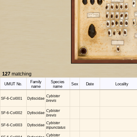
127
matching
Family
Species
UMUT No.
Sex
Date
Locality
name
name
Cybister
SF-6-Col001
Dytiscidae
brevis
Cybister
SF-6-Col002
Dytiscidae
brevis
Cybister
SF-6-Col003
Dytiscidae
tripunctatus
Cybister