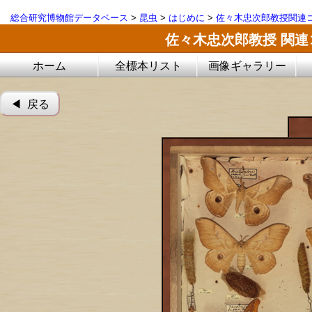
総合研究博物館データベース
>
昆虫
>
はじめに
>
佐々木忠次郎教授関連
佐々木忠次郎教授 関
ホーム
全標本リスト
画像ギャラリー
◀︎ 戻る