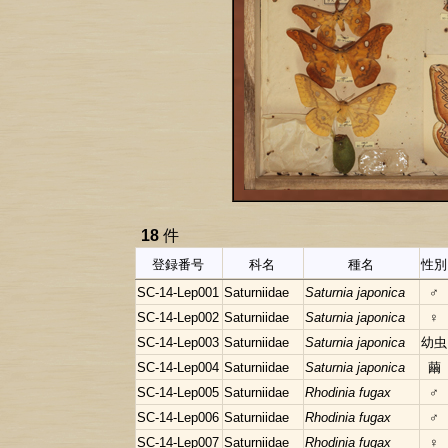
18
件
登録番号
科名
種名
性別
SC-14-Lep001
Saturniidae
Saturnia japonica
♂
SC-14-Lep002
Saturniidae
Saturnia japonica
♀
SC-14-Lep003
Saturniidae
Saturnia japonica
幼虫
SC-14-Lep004
Saturniidae
Saturnia japonica
繭
SC-14-Lep005
Saturniidae
Rhodinia fugax
♂
SC-14-Lep006
Saturniidae
Rhodinia fugax
♂
SC-14-Lep007
Saturniidae
Rhodinia fugax
♀