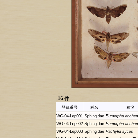
16
件
登録番号
科名
種名
WG-04-Lep001
Sphingidae
Eumorpha anche
WG-04-Lep002
Sphingidae
Eumorpha anche
WG-04-Lep003
Sphingidae
Pachylia syces