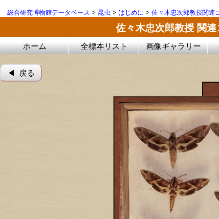
総合研究博物館データベース
>
昆虫
>
はじめに
>
佐々木忠次郎教授関連
佐々木忠次郎教授 関
ホーム
全標本リスト
画像ギャラリー
◀︎ 戻る