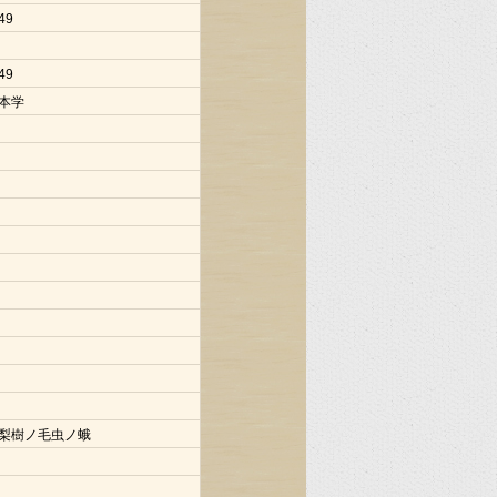
49
49
本学
梨樹ノ毛虫ノ蛾