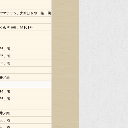
ヤマナラシ、大水ほきや、第二回
くぬぎ毛虫、第101号
36、養
36、養
36、養
井ノ頭
36、養
36、養
井ノ頭
36、養
36、養