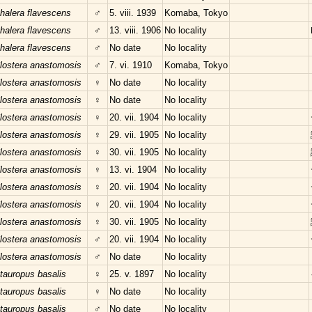
halera flavescens
♂
5. viii. 1939
Komaba, Tokyo
halera flavescens
♂
13. viii. 1906
No locality
halera flavescens
♂
No date
No locality
lostera anastomosis
♂
7. vi. 1910
Komaba, Tokyo
lostera anastomosis
♀
No date
No locality
lostera anastomosis
♀
No date
No locality
lostera anastomosis
♀
20. vii. 1904
No locality
lostera anastomosis
♀
29. vii. 1905
No locality
lostera anastomosis
♀
30. vii. 1905
No locality
lostera anastomosis
♀
13. vi. 1904
No locality
lostera anastomosis
♀
20. vii. 1904
No locality
lostera anastomosis
♀
20. vii. 1904
No locality
lostera anastomosis
♀
30. vii. 1905
No locality
lostera anastomosis
♂
20. vii. 1904
No locality
lostera anastomosis
♂
No date
No locality
tauropus basalis
♀
25. v. 1897
No locality
tauropus basalis
♀
No date
No locality
tauropus basalis
♂
No date
No locality