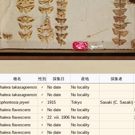
種名
性別
採集日
産地
採集者
halera takasagoensis
♂
No date
No locality
halera takasagoensis
♂
No date
No locality
ophontosia pryeri
♂
1915
Tokyo
Sasaki (C. Sasaki)
halera flavescens
♀
No date
No locality
halera flavescens
♀
22. viii. 1906
No locality
halera flavescens
♀
No date
No locality
halera flavescens
♂
No date
No locality