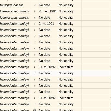
tauropus basalis
♂
No date
No locality
lostera anastomosis
♀
20. vii. 1904
No locality
lostera anastomosis
♀
No date
No locality
halerodonta manleyi
♀
2. xi. 1901
No locality
halerodonta manleyi
♀
No date
No locality
halerodonta manleyi
♂
No date
No locality
halerodonta manleyi
♂
No date
No locality
halerodonta manleyi
♂
No date
No locality
halerodonta manleyi
♂
No date
No locality
halerodonta manleyi
♂
No date
No locality
halerodonta manleyi
♀
11. xi. 1892
Inokashira
halerodonta manleyi
♂
No date
No locality
halerodonta manleyi
♀
No date
No locality
halerodonta manleyi
♂
No date
No locality
halerodonta manleyi
♂
No date
No locality
halerodonta manleyi
♀
11. xi. 1892
Inokashira
halerodonta manleyi
♂
No date
No locality
halerodonta manleyi
繭
No date
No locality