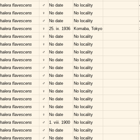
halera flavescens
♂
No date
No locality
halera flavescens
♀
No date
No locality
halera flavescens
♂
No date
No locality
halera flavescens
♀
25. ix. 1936
Komaba, Tokyo
halera flavescens
♀
No date
No locality
halera flavescens
♀
No date
No locality
halera flavescens
♂
No date
No locality
halera flavescens
♀
No date
No locality
halera flavescens
♂
No date
No locality
halera flavescens
♂
No date
No locality
halera flavescens
♂
No date
No locality
halera flavescens
♀
No date
No locality
halera flavescens
♂
No date
No locality
halera flavescens
♀
No date
No locality
halera flavescens
♀
No date
No locality
halera flavescens
♂
1. viii. 1900
No locality
halera flavescens
♂
No date
No locality
halera flavescens
♂
No date
No locality