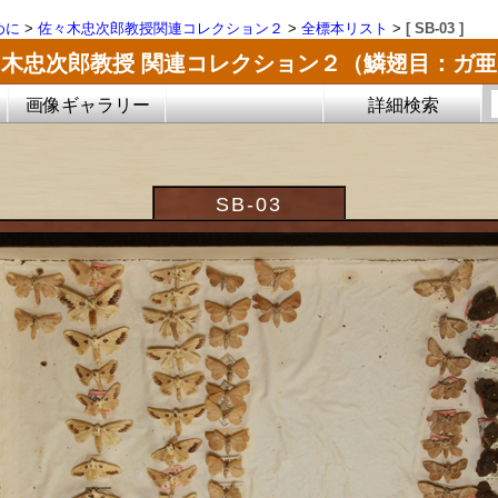
めに
>
佐々木忠次郎教授関連コレクション２
>
全標本リスト
>
[ SB-03 ]
木忠次郎教授 関連コレクション２（鱗翅目：ガ
画像ギャラリー
詳細検索
SB-03