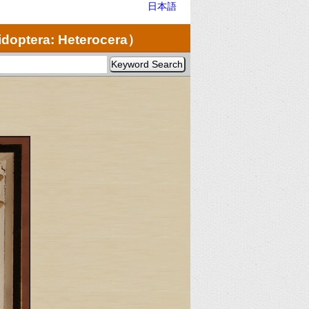
日本語
doptera: Heterocera）