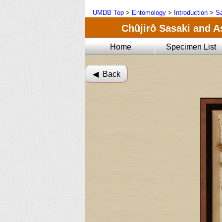
UMDB Top
>
Entomology
>
Introduction
>
Sa
Chûjirô Sasaki and A
Home
Specimen List
◀︎ Back