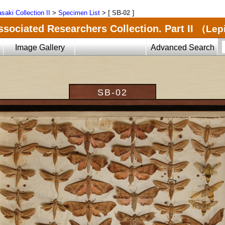
saki Collection II
>
Specimen List
>
[ SB-02 ]
ssociated Researchers Collection. Part II
（Lepi
Image Gallery
Advanced Search
SB-02