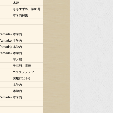
木曽
ももすずめ、第85号
本学内採集
Yamada)
本学内
Yamada)
本学内
Yamada)
本学内
Yamada)
本学内
芋ノ蠋
半蔵門、電燈
コスズメノテフ
誘蛾灯151号
本学内
本学内
Yamada)
本学内