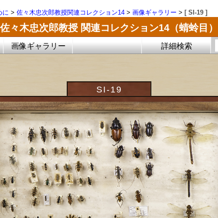
めに
>
佐々木忠次郎教授関連コレクション14
>
画像ギャラリー
>
[ SI-19 ]
佐々木忠次郎教授 関連コレクション14（蜻蛉目）
画像ギャラリー
詳細検索
SI-19