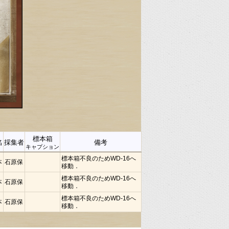
標本箱
名
採集者
備考
キャプション
標本箱不良のためWD-16へ
本
石原保
移動．
標本箱不良のためWD-16へ
本
石原保
移動．
標本箱不良のためWD-16へ
本
石原保
移動．