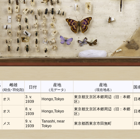
名
雌雄
産地
産地
日付
国
）
(幼虫･羽化殻)
（元データ）
（現在地名）
3. v.
東京都文京区本郷周辺（旧：本郷
オス
Hongo,Tokyo
日
1939
区）
8. v.
東京都文京区本郷周辺（旧：本郷
オス
Hongo,Tokyo
日
1939
区）
9. v.
Tanashi, near
メス
東京都西東京市田無町
日
1939
Tokyo