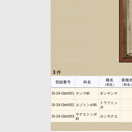
3
件
種名
亜種
登録番号
科名
（和名）
（和名
SI-19-Odn001
ヤンマ科
ギンヤンマ
トラフトン
SI-19-Odn002
エゾトンボ科
ボ
サナエトンボ
SI-19-Odn003
ホンサナエ
科