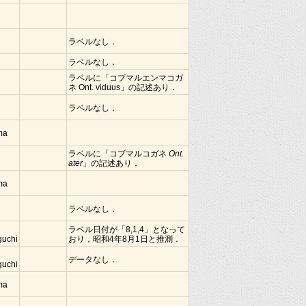
ラベルなし．
ラベルなし．
ラベルに「コブマルエンマコガ
ネ Ont. viduus」の記述あり．
ラベルなし．
ima
ラベルに「コブマルコガネ
Ont.
ater
」の記述あり．
ima
ラベルなし．
ラベル日付が「8,1,4」となって
guchi
おり，昭和4年8月1日と推測．
データなし．
guchi
ima