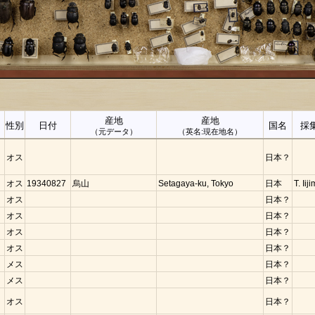
産地
産地
性別
日付
国名
採
（元データ）
（英名:現在地名）
オス
日本？
オス
19340827
烏山
Setagaya-ku, Tokyo
日本
T. Iij
オス
日本？
オス
日本？
オス
日本？
オス
日本？
メス
日本？
メス
日本？
オス
日本？