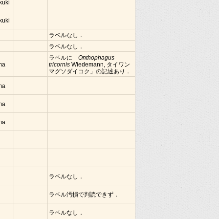
kuki
kuki
ラベルなし．
ラベルなし．
ラベルに「
Onthophagus
ima
tricornis
Wiedemann, タイワン
マグソダイコク」の記述あり．
ima
ima
ima
ラベルなし．
ラベル汚損で判読できず．
ラベルなし．