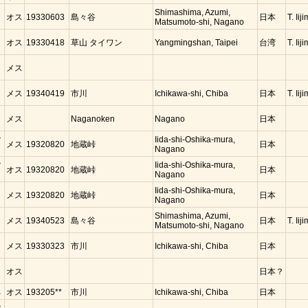
コ
Shimashima, Azumi,
オス
19330603
島々谷
日本
T. Iij
Matsumoto-shi, Nagano
コ
オス
19330418
草山 タイワン
Yangmingshan, Taipei
台湾
T. Iij
コ
メス
コ
メス
19340419
市川
Ichikawa-shi, Chiba
日本
T. Iij
コ
メス
Naganoken
Nagano
日本
マ
Iida-shi-Oshika-mura,
メス
19320820
地蔵峠
日本
Nagano
マ
Iida-shi-Oshika-mura,
オス
19320820
地蔵峠
日本
Nagano
コ
Iida-shi-Oshika-mura,
メス
19320820
地蔵峠
日本
Nagano
コ
Shimashima, Azumi,
メス
19340523
島々谷
日本
T. Iij
Matsumoto-shi, Nagano
コ
メス
19330323
市川
Ichikawa-shi, Chiba
日本
コ
オス
日本？
ネ
オス
193205**
市川
Ichikawa-shi, Chiba
日本