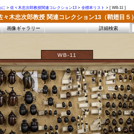
めに
>
佐々木忠次郎教授関連コレクション13
>
全標本リスト
>
[ WB-11 ]
佐々木忠次郎教授 関連コレクション13（鞘翅目５
画像ギャラリー
詳細検索
WB-11