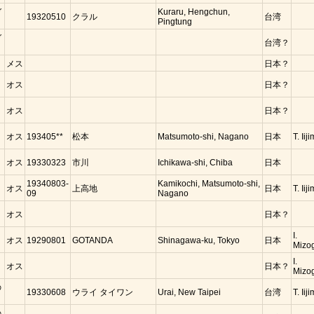
ガ
Kuraru, Hengchun,
19320510
クラル
台湾
Pingtung
ガ
台湾？
メス
日本？
コ
オス
日本？
コ
オス
日本？
コ
オス
193405**
松本
Matsumoto-shi, Nagano
日本
T. Iij
コ
オス
19330323
市川
Ichikawa-shi, Chiba
日本
コ
19340803-
Kamikochi, Matsumoto-shi,
オス
上高地
日本
T. Iij
09
Nagano
コ
オス
日本？
コ
I.
オス
19290801
GOTANDA
Shinagawa-ku, Tokyo
日本
Mizo
コ
I.
オス
日本？
Mizo
の
19330608
ウライ タイワン
Urai, New Taipei
台湾
T. Iij
の