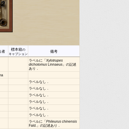
標本箱
の
集者
備考
キャプション
ラベルに「
Xylotrupes
dichotomus
Linnaeus」の記述
あり．
ima
ラベルなし．
ラベルなし．
ラベルなし．
ラベルなし．
ラベルなし．
ラベルなし．
ラベルに「
Phileurus chinensis
Fald.」の記述あり．