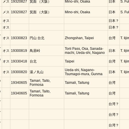
メス
19320827
箕面 （大阪）
Mino-shi, Osaka
日本
S. Fu
コ
メス
19320827
箕面 （大阪）
Mino-shi, Osaka
日本
S. Fu
オス
日本？
オス
日本？
ガ
オス
19330823
円山 台北
Zhongshan, Taipei
台湾
T. Iij
ガ
Torii Pass, Osa, Sanada-
オス
19300819
鳥居峠
日本
T. Iij
machi, Ueda-shi, Nagano
の
オス
19330418
台北
Taipei
台湾
T. Iij
コ
Ueda-shi, Nagano-
オス
19300820
湯ノ丸山
日本
T. Iij
Tsumagoi-mura, Gunma
の
Tamari, Taito,
19340605
Taimali, Taitung
台湾
Formosa
の
Tamari, Taito,
19340605
Taimali, Taitung
台湾
Formosa
ガ
台湾？
ガ
台湾？
ガ
台湾？