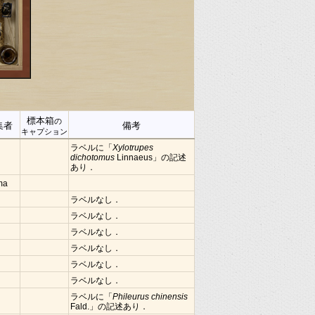
標本箱
の
集者
備考
キャプション
ラベルに「
Xylotrupes
dichotomus
Linnaeus」の記述
あり．
ima
ラベルなし．
ラベルなし．
ラベルなし．
ラベルなし．
ラベルなし．
ラベルなし．
ラベルに「
Phileurus chinensis
Fald.」の記述あり．