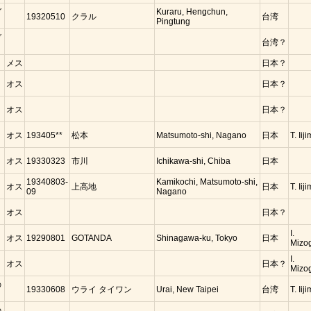
ガ
Kuraru, Hengchun,
19320510
クラル
台湾
Pingtung
ガ
台湾？
メス
日本？
コ
オス
日本？
コ
オス
日本？
コ
オス
193405**
松本
Matsumoto-shi, Nagano
日本
T. Iij
コ
オス
19330323
市川
Ichikawa-shi, Chiba
日本
コ
19340803-
Kamikochi, Matsumoto-shi,
オス
上高地
日本
T. Iij
09
Nagano
コ
オス
日本？
コ
I.
オス
19290801
GOTANDA
Shinagawa-ku, Tokyo
日本
Mizo
コ
I.
オス
日本？
Mizo
の
19330608
ウライ タイワン
Urai, New Taipei
台湾
T. Iij
の