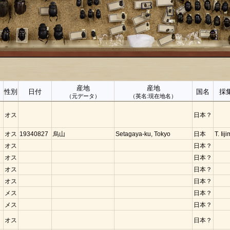
産地
産地
性別
日付
国名
採
（元データ）
（英名:現在地名）
オス
日本？
オス
19340827
烏山
Setagaya-ku, Tokyo
日本
T. Iij
オス
日本？
オス
日本？
オス
日本？
オス
日本？
メス
日本？
メス
日本？
オス
日本？