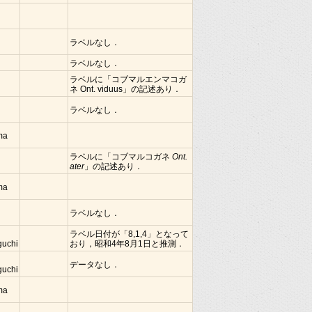
ラベルなし．
ラベルなし．
ラベルに「コブマルエンマコガ
ネ Ont. viduus」の記述あり．
ラベルなし．
ima
ラベルに「コブマルコガネ
Ont.
ater
」の記述あり．
ima
ラベルなし．
ラベル日付が「8,1,4」となって
guchi
おり，昭和4年8月1日と推測．
データなし．
guchi
ima