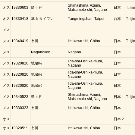
コ
Shimashima, Azumi,
オス
19330603
島々谷
日本
T. Iij
Matsumoto-shi, Nagano
コ
オス
19330418
草山 タイワン
Yangmingshan, Taipei
台湾
T. Iij
コ
メス
コ
メス
19340419
市川
Ichikawa-shi, Chiba
日本
T. Iij
コ
メス
Naganoken
Nagano
日本
マ
Iida-shi-Oshika-mura,
メス
19320820
地蔵峠
日本
Nagano
マ
Iida-shi-Oshika-mura,
オス
19320820
地蔵峠
日本
Nagano
コ
Iida-shi-Oshika-mura,
メス
19320820
地蔵峠
日本
Nagano
コ
Shimashima, Azumi,
メス
19340523
島々谷
日本
T. Iij
Matsumoto-shi, Nagano
コ
メス
19330323
市川
Ichikawa-shi, Chiba
日本
コ
オス
日本？
ネ
オス
193205**
市川
Ichikawa-shi, Chiba
日本