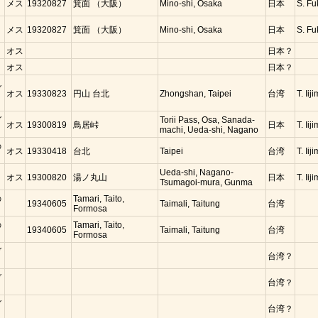
メス
19320827
箕面 （大阪）
Mino-shi, Osaka
日本
S. Fu
コ
メス
19320827
箕面 （大阪）
Mino-shi, Osaka
日本
S. Fu
オス
日本？
オス
日本？
ガ
オス
19330823
円山 台北
Zhongshan, Taipei
台湾
T. Iij
ガ
Torii Pass, Osa, Sanada-
オス
19300819
鳥居峠
日本
T. Iij
machi, Ueda-shi, Nagano
の
オス
19330418
台北
Taipei
台湾
T. Iij
コ
Ueda-shi, Nagano-
オス
19300820
湯ノ丸山
日本
T. Iij
Tsumagoi-mura, Gunma
の
Tamari, Taito,
19340605
Taimali, Taitung
台湾
Formosa
の
Tamari, Taito,
19340605
Taimali, Taitung
台湾
Formosa
ガ
台湾？
ガ
台湾？
ガ
台湾？