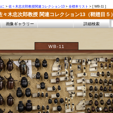
めに
>
佐々木忠次郎教授関連コレクション13
>
全標本リスト
>
[ WB-11 ]
佐々木忠次郎教授 関連コレクション13（鞘翅目５
画像ギャラリー
詳細検索
WB-11