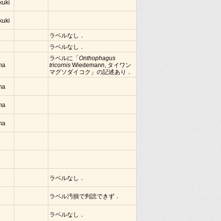
kuki
kuki
ラベルなし．
ラベルなし．
ラベルに「
Onthophagus
ima
tricornis
Wiedemann, タイワン
マグソダイコク」の記述あり．
ima
ima
ima
ラベルなし．
ラベル汚損で判読できず．
ラベルなし．