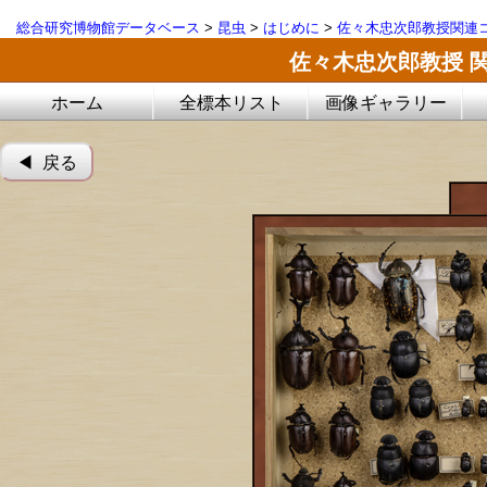
総合研究博物館データベース
>
昆虫
>
はじめに
>
佐々木忠次郎教授関連コ
佐々木忠次郎教授 
ホーム
全標本リスト
画像ギャラリー
◀︎ 戻る