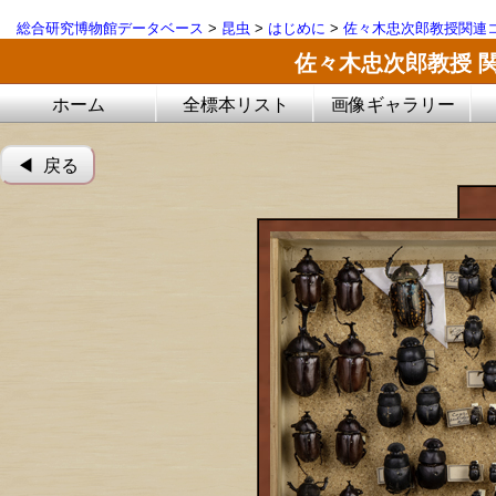
総合研究博物館データベース
>
昆虫
>
はじめに
>
佐々木忠次郎教授関連コ
佐々木忠次郎教授 
ホーム
全標本リスト
画像ギャラリー
◀︎ 戻る