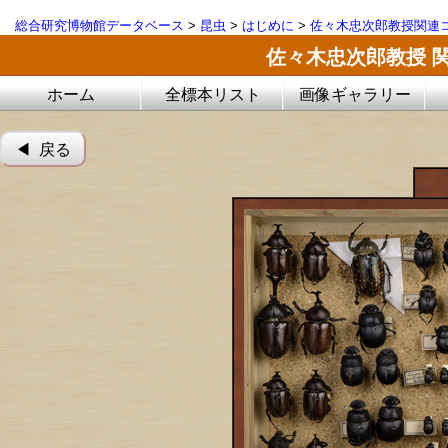
総合研究博物館データベース
>
昆虫
>
はじめに
>
佐々木忠次郎教授関連コ
佐々木忠次郎教授 
ホーム
全標本リスト
画像ギャラリー
◀︎ 戻る