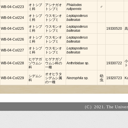
オトシブ
アシナガオ
Phialodes
♂
WB-04-Col223
ミ科
トシブミ
rufipennis
オトシブ
ウスモンオ
Leptapoderus
WB-04-Col224
ミ科
トシブミ
balteatus
オトシブ
ウスモンオ
Leptapoderus
WB-04-Col225
19330520
高
ミ科
トシブミ
balteatus
オトシブ
ウスモンオ
Leptapoderus
WB-04-Col226
ミ科
トシブミ
balteatus
オトシブ
ウスモンオ
Leptapoderus
WB-04-Col227
ミ科
トシブミ
balteatus
ヒゲナガ
ヒゲナガゾ
小
WB-04-Col228
ゾウムシ
ウムシ科の
Anthribidae sp.
19330722
ト
科
一種
オオヒラタ
幼
シデムシ
WB-04-Col229
シデムシ属
Necrophila
sp.
19320723
K
虫
科
の一種
（C）2021. The Universi