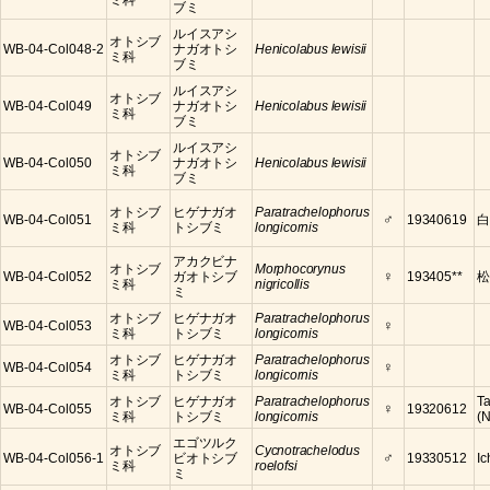
ミ科
ブミ
ルイスアシ
オトシブ
WB-04-Col048-2
ナガオトシ
Henicolabus lewisii
ミ科
ブミ
ルイスアシ
オトシブ
WB-04-Col049
ナガオトシ
Henicolabus lewisii
ミ科
ブミ
ルイスアシ
オトシブ
WB-04-Col050
ナガオトシ
Henicolabus lewisii
ミ科
ブミ
オトシブ
ヒゲナガオ
Paratrachelophorus
♂
WB-04-Col051
19340619
白
ミ科
トシブミ
longicornis
アカクビナ
オトシブ
Morphocorynus
♀
WB-04-Col052
ガオトシブ
193405**
松
ミ科
nigricollis
ミ
オトシブ
ヒゲナガオ
Paratrachelophorus
♀
WB-04-Col053
ミ科
トシブミ
longicornis
オトシブ
ヒゲナガオ
Paratrachelophorus
♀
WB-04-Col054
ミ科
トシブミ
longicornis
オトシブ
ヒゲナガオ
Paratrachelophorus
Ta
♀
WB-04-Col055
19320612
ミ科
トシブミ
longicornis
(
エゴツルク
オトシブ
Cycnotrachelodus
♂
WB-04-Col056-1
ビオトシブ
19330512
Ic
ミ科
roelofsi
ミ