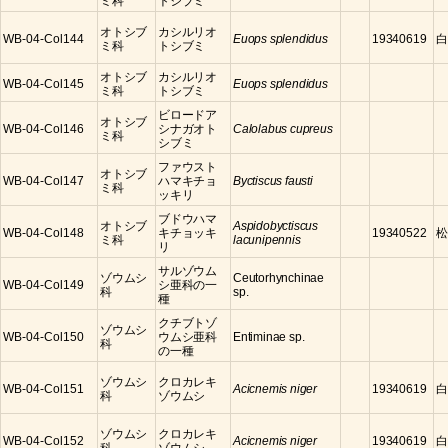
ミ科
トシブミ
オトシブ
カシルリオ
WB-04-Col144
Euops splendidus
19340619
白
ミ科
トシブミ
オトシブ
カシルリオ
WB-04-Col145
Euops splendidus
ミ科
トシブミ
ビロードア
オトシブ
WB-04-Col146
シナガオト
Calolabus cupreus
ミ科
シブミ
ファウスト
オトシブ
WB-04-Col147
ハマキチョ
Byctiscus fausti
ミ科
ッキリ
ブドウハマ
オトシブ
Aspidobyctiscus
WB-04-Col148
キチョッキ
19340522
松
ミ科
lacunipennis
リ
サルゾウム
ゾウムシ
Ceutorhynchinae
WB-04-Col149
シ亜科の一
科
sp.
種
クチブトゾ
ゾウムシ
WB-04-Col150
ウムシ亜科
Entiminae sp.
科
の一種
ゾウムシ
クロカレキ
WB-04-Col151
Acicnemis niger
19340619
白
科
ゾウムシ
ゾウムシ
クロカレキ
WB-04-Col152
Acicnemis niger
19340619
白