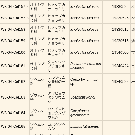
オトシブ
ヒメケブカ
WB-04-Col157-2
Involvulus pilosus
19330525
S
ミ科
チョッキリ
オトシブ
ヒメケブカ
WB-04-Col157-3
Involvulus pilosus
19330525
S
ミ科
チョッキリ
オトシブ
ヒメケブカ
WB-04-Col158
Involvulus pilosus
19330516
澁
ミ科
チョッキリ
オトシブ
ヒメケブカ
WB-04-Col159
Involvulus pilosus
19330516
澁
ミ科
チョッキリ
オトシブ
ヒメケブカ
WB-04-Col160
Involvulus pilosus
19340505
市
ミ科
チョッキリ
クロケシツ
オトシブ
Pseudomesauletes
WB-04-Col161
ブチョッキ
19340424
市
ミ科
unifornis
リ
サルゾウム
ゾウムシ
Ceutorhynchinae
WB-04-Col162
シ亜科の一
19340522
松
科
sp.
種
クワヒョウ
ゾウムシ
WB-04-Col163
タンゾウム
Scepticus konoi
科
シ
ハイイロヒ
ゾウムシ
Catapionus
WB-04-Col164
ョウタンゾ
科
gracilicornis
ウムシ
ゾウムシ
ゴボウゾウ
WB-04-Col165
Larinus latissimus
科
ムシ