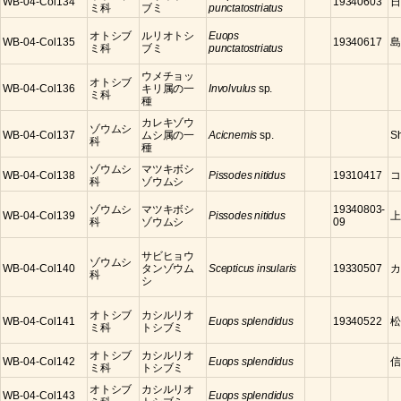
WB-04-Col134
19340603
日
ミ科
ブミ
punctatostriatus
オトシブ
ルリオトシ
Euops
WB-04-Col135
19340617
島
ミ科
ブミ
punctatostriatus
ウメチョッ
オトシブ
WB-04-Col136
キリ属の一
Involvulus
sp.
ミ科
種
カレキゾウ
ゾウムシ
WB-04-Col137
ムシ属の一
Acicnemis
sp.
S
科
種
ゾウムシ
マツキボシ
WB-04-Col138
Pissodes nitidus
19310417
コ
科
ゾウムシ
ゾウムシ
マツキボシ
19340803-
WB-04-Col139
Pissodes nitidus
上
科
ゾウムシ
09
サビヒョウ
ゾウムシ
WB-04-Col140
タンゾウム
Scepticus insularis
19330507
カ
科
シ
オトシブ
カシルリオ
WB-04-Col141
Euops splendidus
19340522
松
ミ科
トシブミ
オトシブ
カシルリオ
WB-04-Col142
Euops splendidus
信
ミ科
トシブミ
オトシブ
カシルリオ
WB-04-Col143
Euops splendidus