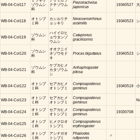
ミツギリ
アザミホソ
Piezotrachelus
WB-04-Col117
ゾウムシ
クチゾウム
19340527
大
japonicus
科
シ
オトシブ
カシルリチ
Neocoenorrhinus
WB-04-Col118
19340523
シ
ミ科
ョッキリ
assimilis
ハイイロヒ
ゾウムシ
Catapionus
WB-04-Col119
ョウタンゾ
科
gracilicornis
ウムシ
オオクニイ
ゾウムシ
WB-04-Col120
ネゾウモド
Procas biguttatus
19340523
シ
科
キ
ケブカヒメ
ゾウムシ
Arrhaphogaster
WB-04-Col121
カタゾウム
科
pilosa
シ
オトシブ
セアカヒメ
Compsapoderus
WB-04-Col122
19340519
小
ミ科
オトシブミ
geminus
オトシブ
セアカヒメ
Compsapoderus
WB-04-Col123
N
ミ科
オトシブミ
geminus
オトシブ
セアカヒメ
Compsapoderus
WB-04-Col124
19330708
ミ科
オトシブミ
geminus
オトシブ
ヒメクロオ
Compsapoderus
WB-04-Col125
ミ科
トシブミ
erythrogaster
オトシブ
アシナガオ
Phialodes
♂
WB-04-Col126
ミ科
トシブミ
rufipennis