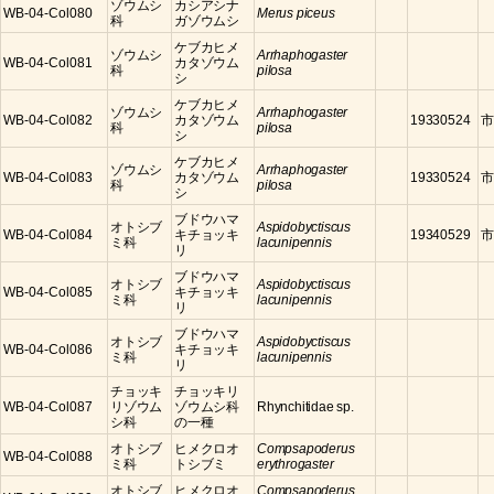
ゾウムシ
カシアシナ
WB-04-Col080
Merus piceus
科
ガゾウムシ
ケブカヒメ
ゾウムシ
Arrhaphogaster
WB-04-Col081
カタゾウム
科
pilosa
シ
ケブカヒメ
ゾウムシ
Arrhaphogaster
WB-04-Col082
カタゾウム
19330524
市
科
pilosa
シ
ケブカヒメ
ゾウムシ
Arrhaphogaster
WB-04-Col083
カタゾウム
19330524
市
科
pilosa
シ
ブドウハマ
オトシブ
Aspidobyctiscus
WB-04-Col084
キチョッキ
19340529
市
ミ科
lacunipennis
リ
ブドウハマ
オトシブ
Aspidobyctiscus
WB-04-Col085
キチョッキ
ミ科
lacunipennis
リ
ブドウハマ
オトシブ
Aspidobyctiscus
WB-04-Col086
キチョッキ
ミ科
lacunipennis
リ
チョッキ
チョッキリ
WB-04-Col087
リゾウム
ゾウムシ科
Rhynchitidae sp.
シ科
の一種
オトシブ
ヒメクロオ
Compsapoderus
WB-04-Col088
ミ科
トシブミ
erythrogaster
オトシブ
ヒメクロオ
Compsapoderus