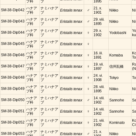
ブ科
ブ
1895
ハナア
ナミハナア
21. x.
♂
SM-38-Dip042
Eristalis tenax
Nikko
Ni
ブ科
ブ
1901
ハナア
ナミハナア
29. viii.
♂
SM-38-Dip043
Eristalis tenax
Nikko
Ni
ブ科
ブ
1895
ハナア
ナミハナア
29. x.
Yo
♀
SM-38-Dip044
Eristalis tenax
Yodobashi
ブ科
ブ
1902
ku
ハナア
ナミハナア
♀
SM-38-Dip045
Eristalis tenax
ブ科
ブ
ハナア
ナミハナア
16. iii.
Ko
♀
SM-38-Dip046
Eristalis tenax
Komaba
ブ科
ブ
1891
To
ハナア
ナミハナア
19. vii.
Ra
♀
SM-38-Dip047
Eristalis tenax
信州乱橋
ブ科
ブ
1897
(N
ハナア
ナミハナア
24. vi.
♀
SM-38-Dip048
Eristalis tenax
Tokyo
To
ブ科
ブ
1908
ハナア
ナミハナア
28. viii.
♀
SM-38-Dip049
Eristalis tenax
Nikko
Ni
ブ科
ブ
1895
ハナア
ナミハナア
14. viii.
♂
SM-38-Dip050
Eristalis tenax
Sannohe
Sa
ブ科
ブ
1902
ハナア
ナミハナア
14. viii.
♀
SM-38-Dip051
Eristalis tenax
Sannohe
Sa
ブ科
ブ
1902
ハナア
ナミハナア
21. viii.
Ko
♀
SM-38-Dip052
Eristalis tenax
Kominato
ブ科
ブ
1902
Ci
ハナア
ナミハナア
21. x.
♂
SM-38-Dip053
Eristalis tenax
Nikko
Ni