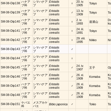
ハナア
シマハナア
Eristalis
20. iv.
♀
SM-38-Dip138
Tokyo
To
ブ科
ブ
cerealis
1905
ハナア
シマハナア
Eristalis
13. iv.
♂
SM-38-Dip139
Tokyo
To
ブ科
ブ
cerealis
1909
ハナア
シマハナア
Eristalis
2. iv.
Do
♀
SM-38-Dip140
道灌山
ブ科
ブ
cerealis
1893
ku
ハナア
シマハナア
Eristalis
24. iii.
♀
SM-38-Dip141
Tokyo
To
ブ科
ブ
cerealis
1891
ハナア
シマハナア
Eristalis
29. viii.
♀
SM-38-Dip142
Nikko
Ni
ブ科
ブ
cerealis
1895
ハナア
シマハナア
Eristalis
♂
SM-38-Dip143
ブ科
ブ
cerealis
ハナア
シマハナア
Eristalis
♀
SM-38-Dip144
ブ科
ブ
cerealis
ハナア
シマハナア
Eristalis
24. iv.
♂
SM-38-Dip145
王子
Oj
ブ科
ブ
cerealis
1907
ハナア
シマハナア
Eristalis
26. xi.
Ko
♂
SM-38-Dip146
Komaba
ブ科
ブ
cerealis
1909
To
ハナア
シマハナア
Eristalis
26. xi.
Ko
♂
SM-38-Dip147
Komaba
ブ科
ブ
cerealis
1909
To
ハナア
シマハナア
Eristalis
26. xi.
Ko
♂
SM-38-Dip148
Komaba
ブ科
ブ
cerealis
1909
To
ケバエ
メスアカケ
♂
SM-38-Dip151
Bibio japonica
Tokio
To
科
バエ