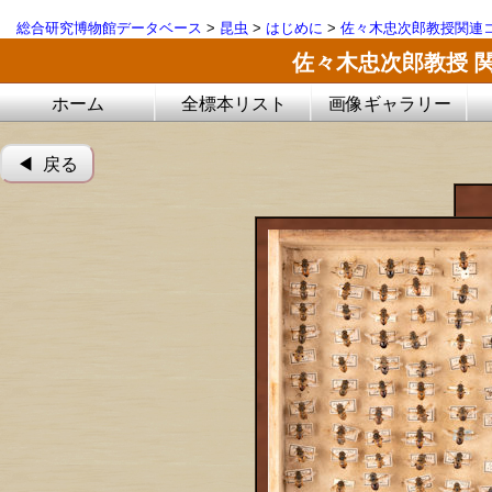
総合研究博物館データベース
>
昆虫
>
はじめに
>
佐々木忠次郎教授関連コ
佐々木忠次郎教授 
ホーム
全標本リスト
画像ギャラリー
◀︎ 戻る