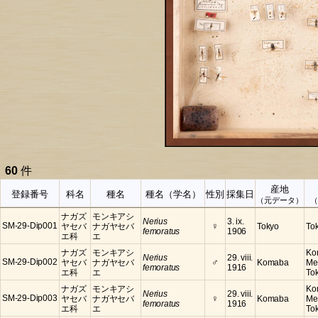
60
件
産地
登録番号
科名
種名
種名（学名）
性別
採集日
（元データ）
（
ナガズ
モンキアシ
Nerius
3. ix.
♀
SM-29-Dip001
ヤセバ
ナガヤセバ
Tokyo
To
femoratus
1906
エ科
エ
ナガズ
モンキアシ
Ko
Nerius
29. viii.
♂
SM-29-Dip002
ヤセバ
ナガヤセバ
Komaba
Me
femoratus
1916
エ科
エ
To
ナガズ
モンキアシ
Ko
Nerius
29. viii.
♀
SM-29-Dip003
ヤセバ
ナガヤセバ
Komaba
Me
femoratus
1916
エ科
エ
To