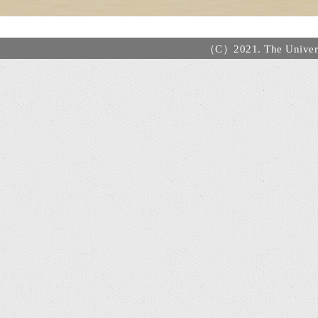
（C）2021. The Universi