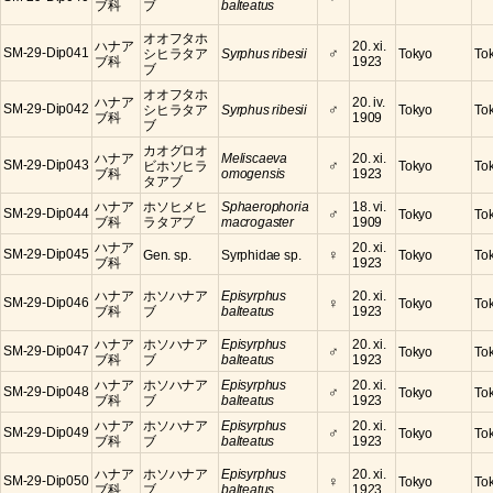
ブ科
ブ
balteatus
オオフタホ
ハナア
20. xi.
♂
SM-29-Dip041
シヒラタア
Syrphus ribesii
Tokyo
To
ブ科
1923
ブ
オオフタホ
ハナア
20. iv.
♂
SM-29-Dip042
シヒラタア
Syrphus ribesii
Tokyo
To
ブ科
1909
ブ
カオグロオ
ハナア
Meliscaeva
20. xi.
♂
SM-29-Dip043
ビホソヒラ
Tokyo
To
ブ科
omogensis
1923
タアブ
ハナア
ホソヒメヒ
Sphaerophoria
18. vi.
♂
SM-29-Dip044
Tokyo
To
ブ科
ラタアブ
macrogaster
1909
ハナア
20. xi.
♀
SM-29-Dip045
Gen. sp.
Syrphidae sp.
Tokyo
To
ブ科
1923
ハナア
ホソハナア
Episyrphus
20. xi.
♀
SM-29-Dip046
Tokyo
To
ブ科
ブ
balteatus
1923
ハナア
ホソハナア
Episyrphus
20. xi.
♂
SM-29-Dip047
Tokyo
To
ブ科
ブ
balteatus
1923
ハナア
ホソハナア
Episyrphus
20. xi.
♂
SM-29-Dip048
Tokyo
To
ブ科
ブ
balteatus
1923
ハナア
ホソハナア
Episyrphus
20. xi.
♂
SM-29-Dip049
Tokyo
To
ブ科
ブ
balteatus
1923
ハナア
ホソハナア
Episyrphus
20. xi.
♀
SM-29-Dip050
Tokyo
To
ブ科
ブ
balteatus
1923