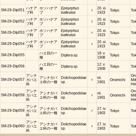
ハナア
ホソハナア
Episyrphus
20. xi.
♀
SM-29-Dip051
Tokyo
To
ブ科
ブ
balteatus
1923
ハナア
ホソハナア
Episyrphus
20. xi.
♀
SM-29-Dip052
Tokyo
To
ブ科
ブ
balteatus
1923
ハナア
ホソハナア
Episyrphus
20. xi.
♂
SM-29-Dip053
Tokyo
To
ブ科
ブ
balteatus
1923
ハナア
ホソハナア
Episyrphus
20. xi.
♀
SM-29-Dip054
Tokyo
To
ブ科
ブ
balteatus
1923
ハエ目の一
18. v.
SM-29-Dip055
Diptera sp.
Tokyo
To
種
1908
ハエ目の一
12. v.
SM-29-Dip056
Diptera sp.
Tokyo
To
種
1909
アシナ
Ono
アシナガバ
Dolichopodidae
vii.
♀
SM-29-Dip057
ガバエ
Onomichi
Mit
エ科の一種
sp.
1901
科
Hi
アシナ
Ono
アシナガバ
Dolichopodidae
vii.
♀
SM-29-Dip058
ガバエ
Onomichi
Mit
エ科の一種
sp.
1901
科
Hi
アシナ
アシナガバ
Dolichopodidae
27. iv.
♂
SM-29-Dip059
ガバエ
Tokyo
To
エ科の一種
sp.
1903
科
アシナ
アシナガバ
Dolichopodidae
27. iv.
♀
SM-29-Dip060
ガバエ
Tokyo
To
エ科の一種
sp.
1903
科