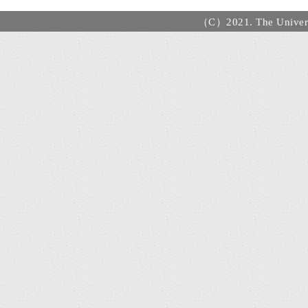
（C）2021. The Universi