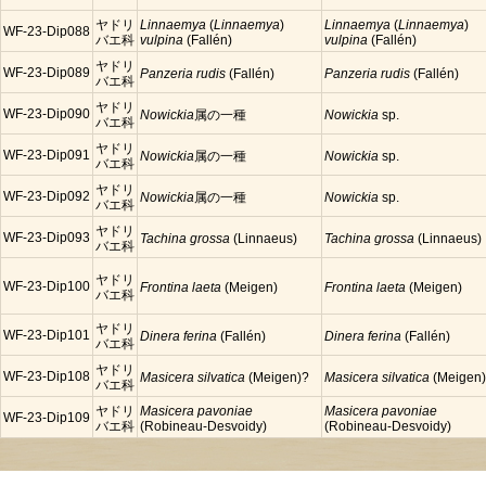
ヤドリ
Linnaemya
(
Linnaemya
)
Linnaemya
(
Linnaemya
)
WF-23-Dip088
バエ科
vulpina
(Fallén)
vulpina
(Fallén)
ヤドリ
WF-23-Dip089
Panzeria rudis
(Fallén)
Panzeria rudis
(Fallén)
バエ科
ヤドリ
WF-23-Dip090
Nowickia
属の一種
Nowickia
sp.
バエ科
ヤドリ
WF-23-Dip091
Nowickia
属の一種
Nowickia
sp.
バエ科
ヤドリ
WF-23-Dip092
Nowickia
属の一種
Nowickia
sp.
バエ科
ヤドリ
WF-23-Dip093
Tachina grossa
(Linnaeus)
Tachina grossa
(Linnaeus)
バエ科
ヤドリ
WF-23-Dip100
Frontina laeta
(Meigen)
Frontina laeta
(Meigen)
バエ科
ヤドリ
WF-23-Dip101
Dinera ferina
(Fallén)
Dinera ferina
(Fallén)
バエ科
ヤドリ
WF-23-Dip108
Masicera
silvatica
(Meigen)?
Masicera
silvatica
(Meigen
バエ科
ヤドリ
Masicera pavoniae
Masicera pavoniae
WF-23-Dip109
バエ科
(Robineau-Desvoidy)
(Robineau-Desvoidy)