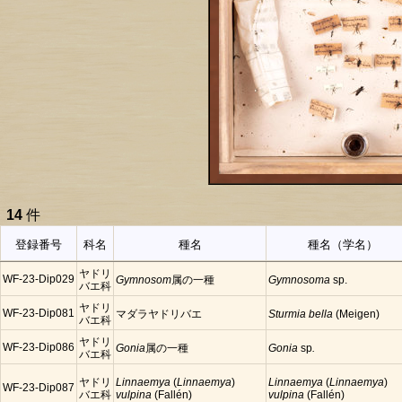
14
件
登録番号
科名
種名
種名（学名）
ヤドリ
WF-23-Dip029
Gymnosom
属の一種
Gymnosoma
sp.
バエ科
ヤドリ
WF-23-Dip081
マダラヤドリバエ
Sturmia bella
(Meigen)
バエ科
ヤドリ
WF-23-Dip086
Gonia
属の一種
Gonia
sp
.
バエ科
ヤドリ
Linnaemya
(
Linnaemya
)
Linnaemya
(
Linnaemya
)
WF-23-Dip087
バエ科
vulpina
(Fallén)
vulpina
(Fallén)