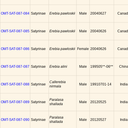
OMT-SAT-087-084
Satyrinae
Erebia pawloskii
Male
20040627
Cana
OMT-SAT-087-085
Satyrinae
Erebia pawloskii
Male
20040626
Cana
OMT-SAT-087-086
Satyrinae
Erebia pawloskii
Female
20040626
Cana
OMT-SAT-087-087
Satyrinae
Erebia alini
Male
199505**-06**
Chin
Callerebia
OMT-SAT-087-088
Satyrinae
Male
19910701-14
India
nirmala
Paralasa
OMT-SAT-087-089
Satyrinae
Male
20120525
India
shallada
Paralasa
OMT-SAT-087-090
Satyrinae
Male
20120527
India
shallada