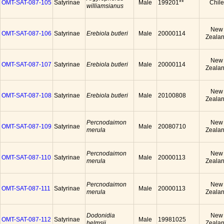
OMT-SAT-087-105
Satyrinae
Male
199201**
Chile
williamsianus
New
OMT-SAT-087-106
Satyrinae
Erebiola butleri
Male
20000114
Zeala
New
OMT-SAT-087-107
Satyrinae
Erebiola butleri
Male
20000114
Zeala
New
OMT-SAT-087-108
Satyrinae
Erebiola butleri
Male
20100808
Zeala
Percnodaimon
New
OMT-SAT-087-109
Satyrinae
Male
20080710
merula
Zeala
Percnodaimon
New
OMT-SAT-087-110
Satyrinae
Male
20000113
merula
Zeala
Percnodaimon
New
OMT-SAT-087-111
Satyrinae
Male
20000113
merula
Zeala
Dodonidia
New
OMT-SAT-087-112
Satyrinae
Male
19981025
helmsii
Zeala