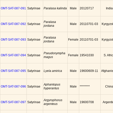
OMT-SAT-087-091
Satyrinae
Paralasa kalinda
Male
20120717
India
Paralasa
OMT-SAT-087-092
Satyrinae
Male
20110701-03
Kyrgyzs
jordana
Paralasa
OMT-SAT-087-093
Satyrinae
Female
20110701-03
Kyrgyzs
jordana
Pseudonympha
OMT-SAT-087-094
Satyrinae
Female
19541030
S. Afri
magus
OMT-SAT-087-095
Satyrinae
Lyela amirica
Male
19600609-11
Afghani
Aphantopus
OMT-SAT-087-096
Satyrinae
Male
********
Chin
hyperantus
Argyrophorus
OMT-SAT-087-097
Satyrinae
Male
19600708
Argent
argenteus