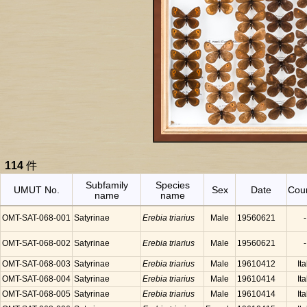
114
件
Subfamily
Species
UMUT No.
Sex
Date
Cou
name
name
OMT-SAT-068-001
Satyrinae
Erebia triarius
Male
19560621
-
OMT-SAT-068-002
Satyrinae
Erebia triarius
Male
19560621
-
OMT-SAT-068-003
Satyrinae
Erebia triarius
Male
19610412
Ita
OMT-SAT-068-004
Satyrinae
Erebia triarius
Male
19610414
Ita
OMT-SAT-068-005
Satyrinae
Erebia triarius
Male
19610414
Ita