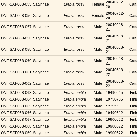
20040712-
OMT-SAT-068-055
Satyrinae
Erebia rossii
Female
Can
20
20040712-
OMT-SAT-068-056
Satyrinae
Erebia rossii
Female
Can
20
20040618-
OMT-SAT-068-057
Satyrinae
Erebia rossii
Male
Can
21
20040618-
OMT-SAT-068-058
Satyrinae
Erebia rossii
Male
Can
21
20040618-
OMT-SAT-068-059
Satyrinae
Erebia rossii
Male
Can
21
20040618-
OMT-SAT-068-060
Satyrinae
Erebia rossii
Male
Can
21
20040618-
OMT-SAT-068-061
Satyrinae
Erebia rossii
Male
Can
22
20040618-
OMT-SAT-068-062
Satyrinae
Erebia rossii
Male
Can
22
OMT-SAT-068-063
Satyrinae
Erebia embla
Male
19490615
Finl
OMT-SAT-068-064
Satyrinae
Erebia embla
Male
19750705
Finl
OMT-SAT-068-065
Satyrinae
Erebia embla
Male
********
Finl
OMT-SAT-068-066
Satyrinae
Erebia embla
Male
19490612
Finl
OMT-SAT-068-067
Satyrinae
Erebia embla
Male
19900622
Finl
OMT-SAT-068-068
Satyrinae
Erebia embla
Male
19900622
Finl
OMT-SAT-068-069
Satyrinae
Erebia embla
Male
19900622
Finl