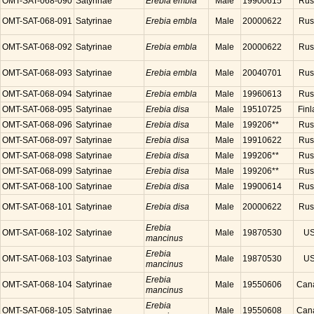
OMT-SAT-068-090
Satyrinae
Erebia embla
Male
19900615
Rus
OMT-SAT-068-091
Satyrinae
Erebia embla
Male
20000622
Rus
OMT-SAT-068-092
Satyrinae
Erebia embla
Male
20000622
Rus
OMT-SAT-068-093
Satyrinae
Erebia embla
Male
20040701
Rus
OMT-SAT-068-094
Satyrinae
Erebia embla
Male
19960613
Rus
OMT-SAT-068-095
Satyrinae
Erebia disa
Male
19510725
Finl
OMT-SAT-068-096
Satyrinae
Erebia disa
Male
199206**
Rus
OMT-SAT-068-097
Satyrinae
Erebia disa
Male
19910622
Rus
OMT-SAT-068-098
Satyrinae
Erebia disa
Male
199206**
Rus
OMT-SAT-068-099
Satyrinae
Erebia disa
Male
199206**
Rus
OMT-SAT-068-100
Satyrinae
Erebia disa
Male
19900614
Rus
OMT-SAT-068-101
Satyrinae
Erebia disa
Male
20000622
Rus
Erebia
OMT-SAT-068-102
Satyrinae
Male
19870530
U
mancinus
Erebia
OMT-SAT-068-103
Satyrinae
Male
19870530
U
mancinus
Erebia
OMT-SAT-068-104
Satyrinae
Male
19550606
Can
mancinus
Erebia
OMT-SAT-068-105
Satyrinae
Male
19550608
Can