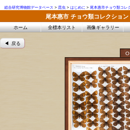
総合研究博物館データベース
>
昆虫
>
はじめに
>
尾本惠市チョウ類コレ
尾本惠市 チョウ類コレクション
ホーム
全標本リスト
画像ギャラリー
◀︎ 戻る
O