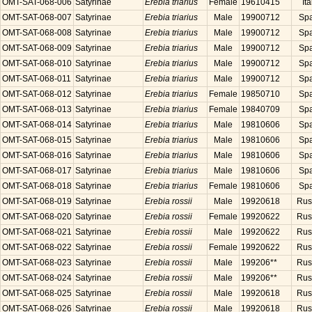
OMT-SAT-068-006
Satyrinae
Erebia triarius
Female
19610415
Ita
OMT-SAT-068-007
Satyrinae
Erebia triarius
Male
19900712
Sp
OMT-SAT-068-008
Satyrinae
Erebia triarius
Male
19900712
Sp
OMT-SAT-068-009
Satyrinae
Erebia triarius
Male
19900712
Sp
OMT-SAT-068-010
Satyrinae
Erebia triarius
Male
19900712
Sp
OMT-SAT-068-011
Satyrinae
Erebia triarius
Male
19900712
Sp
OMT-SAT-068-012
Satyrinae
Erebia triarius
Female
19850710
Sp
OMT-SAT-068-013
Satyrinae
Erebia triarius
Female
19840709
Sp
OMT-SAT-068-014
Satyrinae
Erebia triarius
Male
19810606
Sp
OMT-SAT-068-015
Satyrinae
Erebia triarius
Male
19810606
Sp
OMT-SAT-068-016
Satyrinae
Erebia triarius
Male
19810606
Sp
OMT-SAT-068-017
Satyrinae
Erebia triarius
Male
19810606
Sp
OMT-SAT-068-018
Satyrinae
Erebia triarius
Female
19810606
Sp
OMT-SAT-068-019
Satyrinae
Erebia rossii
Male
19920618
Rus
OMT-SAT-068-020
Satyrinae
Erebia rossii
Female
19920622
Rus
OMT-SAT-068-021
Satyrinae
Erebia rossii
Male
19920622
Rus
OMT-SAT-068-022
Satyrinae
Erebia rossii
Female
19920622
Rus
OMT-SAT-068-023
Satyrinae
Erebia rossii
Male
199206**
Rus
OMT-SAT-068-024
Satyrinae
Erebia rossii
Male
199206**
Rus
OMT-SAT-068-025
Satyrinae
Erebia rossii
Male
19920618
Rus
OMT-SAT-068-026
Satyrinae
Erebia rossii
Male
19920618
Rus