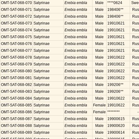
OMT-SAT-068-070
Satyrinae
Erebia embla
Male
****0624
Swe
OMT-SAT-068-071
Satyrinae
Erebia embla
Male
198406**
Rus
OMT-SAT-068-072
Satyrinae
Erebia embla
Male
198406**
Rus
OMT-SAT-068-073
Satyrinae
Erebia embla
Male
19910621
Rus
OMT-SAT-068-074
Satyrinae
Erebia embla
Male
19910621
Rus
OMT-SAT-068-075
Satyrinae
Erebia embla
Male
19910621
Rus
OMT-SAT-068-076
Satyrinae
Erebia embla
Male
19910621
Rus
OMT-SAT-068-077
Satyrinae
Erebia embla
Male
19910621
Rus
OMT-SAT-068-078
Satyrinae
Erebia embla
Male
19910622
Rus
OMT-SAT-068-079
Satyrinae
Erebia embla
Male
19910622
Rus
OMT-SAT-068-080
Satyrinae
Erebia embla
Male
19910622
Rus
OMT-SAT-068-081
Satyrinae
Erebia embla
Male
19910622
Rus
OMT-SAT-068-082
Satyrinae
Erebia embla
Male
199206**
Rus
OMT-SAT-068-083
Satyrinae
Erebia embla
Male
199206**
Rus
OMT-SAT-068-084
Satyrinae
Erebia embla
Male
19910622
Rus
OMT-SAT-068-085
Satyrinae
Erebia embla
Female
19910622
Rus
OMT-SAT-068-086
Satyrinae
Erebia embla
Female
********
-
OMT-SAT-068-087
Satyrinae
Erebia embla
Male
19900615
Rus
OMT-SAT-068-088
Satyrinae
Erebia embla
Male
19900620
Rus
OMT-SAT-068-089
Satyrinae
Erebia embla
Male
19900614
Rus