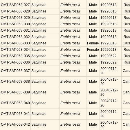
OMT-SAT-068-027
Satyrinae
Erebia rossii
Male
19920618
Rus
OMT-SAT-068-028
Satyrinae
Erebia rossii
Male
19920618
Rus
OMT-SAT-068-029
Satyrinae
Erebia rossii
Male
19920618
Rus
OMT-SAT-068-030
Satyrinae
Erebia rossii
Male
19920618
Rus
OMT-SAT-068-031
Satyrinae
Erebia rossii
Male
19920618
Rus
OMT-SAT-068-032
Satyrinae
Erebia rossii
Male
19920618
Rus
OMT-SAT-068-033
Satyrinae
Erebia rossii
Female
19920618
Rus
OMT-SAT-068-034
Satyrinae
Erebia rossii
Female
19920618
Rus
OMT-SAT-068-035
Satyrinae
Erebia rossii
Male
19920622
Rus
OMT-SAT-068-036
Satyrinae
Erebia rossii
Male
19920622
Rus
20040712-
OMT-SAT-068-037
Satyrinae
Erebia rossii
Male
Can
20
20040712-
OMT-SAT-068-038
Satyrinae
Erebia rossii
Male
Can
20
20040712-
OMT-SAT-068-039
Satyrinae
Erebia rossii
Male
Can
20
20040712-
OMT-SAT-068-040
Satyrinae
Erebia rossii
Male
Can
20
20040712-
OMT-SAT-068-041
Satyrinae
Erebia rossii
Male
Can
20
20040712-
OMT-SAT-068-042
Satyrinae
Erebia rossii
Male
Can
20