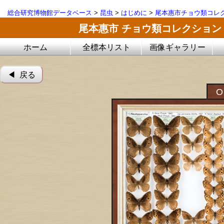
総合研究博物館データベース
>
昆虫
>
はじめに
>
尾本惠市チョウ類コレ
尾本惠市 チョウ類コレクション
ホーム
全標本リスト
画像ギャラリー
◀︎ 戻る
O