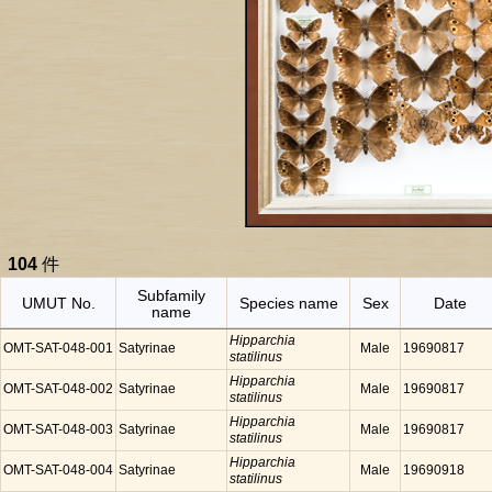
104
件
Subfamily
UMUT No.
Species name
Sex
Date
name
Hipparchia
OMT-SAT-048-001
Satyrinae
Male
19690817
statilinus
Hipparchia
OMT-SAT-048-002
Satyrinae
Male
19690817
statilinus
Hipparchia
OMT-SAT-048-003
Satyrinae
Male
19690817
statilinus
Hipparchia
OMT-SAT-048-004
Satyrinae
Male
19690918
statilinus