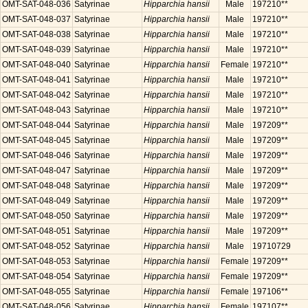
OMT-SAT-048-036
Satyrinae
Hipparchia hansii
Male
197210**
OMT-SAT-048-037
Satyrinae
Hipparchia hansii
Male
197210**
OMT-SAT-048-038
Satyrinae
Hipparchia hansii
Male
197210**
OMT-SAT-048-039
Satyrinae
Hipparchia hansii
Male
197210**
OMT-SAT-048-040
Satyrinae
Hipparchia hansii
Female
197210**
OMT-SAT-048-041
Satyrinae
Hipparchia hansii
Male
197210**
OMT-SAT-048-042
Satyrinae
Hipparchia hansii
Male
197210**
OMT-SAT-048-043
Satyrinae
Hipparchia hansii
Male
197210**
OMT-SAT-048-044
Satyrinae
Hipparchia hansii
Male
197209**
OMT-SAT-048-045
Satyrinae
Hipparchia hansii
Male
197209**
OMT-SAT-048-046
Satyrinae
Hipparchia hansii
Male
197209**
OMT-SAT-048-047
Satyrinae
Hipparchia hansii
Male
197209**
OMT-SAT-048-048
Satyrinae
Hipparchia hansii
Male
197209**
OMT-SAT-048-049
Satyrinae
Hipparchia hansii
Male
197209**
OMT-SAT-048-050
Satyrinae
Hipparchia hansii
Male
197209**
OMT-SAT-048-051
Satyrinae
Hipparchia hansii
Male
197209**
OMT-SAT-048-052
Satyrinae
Hipparchia hansii
Male
19710729
OMT-SAT-048-053
Satyrinae
Hipparchia hansii
Female
197209**
OMT-SAT-048-054
Satyrinae
Hipparchia hansii
Female
197209**
OMT-SAT-048-055
Satyrinae
Hipparchia hansii
Female
197106**
OMT-SAT-048-056
Satyrinae
Hipparchia hansii
Female
197107**