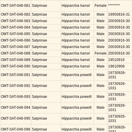
OMT-SAT-048-081
Satyrinae
Hipparchia hansii
Female
********
OMT-SAT-048-082
Satyrinae
Hipparchia hansii
Male
19950816-31
OMT-SAT-048-083
Satyrinae
Hipparchia hansii
Male
20030916-30
OMT-SAT-048-084
Satyrinae
Hipparchia hansii
Male
20030916-30
OMT-SAT-048-085
Satyrinae
Hipparchia hansii
Male
20030916-30
OMT-SAT-048-086
Satyrinae
Hipparchia hansii
Male
20030916-30
OMT-SAT-048-087
Satyrinae
Hipparchia hansii
Male
20030916-30
OMT-SAT-048-088
Satyrinae
Hipparchia hansii
Female
20030916-30
OMT-SAT-048-089
Satyrinae
Hipparchia hansii
Male
19510916
OMT-SAT-048-090
Satyrinae
Hipparchia hansii
Male
19610908
19730926-
OMT-SAT-048-091
Satyrinae
Hipparchia powelli
Male
1031
19730926-
OMT-SAT-048-092
Satyrinae
Hipparchia powelli
Male
1031
19730926-
OMT-SAT-048-093
Satyrinae
Hipparchia powelli
Male
1031
19730926-
OMT-SAT-048-094
Satyrinae
Hipparchia powelli
Male
1031
19730926-
OMT-SAT-048-095
Satyrinae
Hipparchia powelli
Male
1031
19730926-
OMT-SAT-048-096
Satyrinae
Hipparchia powelli
Male
1031