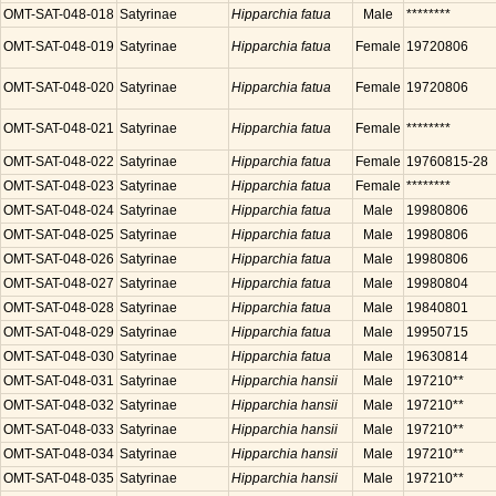
OMT-SAT-048-018
Satyrinae
Hipparchia fatua
Male
********
OMT-SAT-048-019
Satyrinae
Hipparchia fatua
Female
19720806
OMT-SAT-048-020
Satyrinae
Hipparchia fatua
Female
19720806
OMT-SAT-048-021
Satyrinae
Hipparchia fatua
Female
********
OMT-SAT-048-022
Satyrinae
Hipparchia fatua
Female
19760815-28
OMT-SAT-048-023
Satyrinae
Hipparchia fatua
Female
********
OMT-SAT-048-024
Satyrinae
Hipparchia fatua
Male
19980806
OMT-SAT-048-025
Satyrinae
Hipparchia fatua
Male
19980806
OMT-SAT-048-026
Satyrinae
Hipparchia fatua
Male
19980806
OMT-SAT-048-027
Satyrinae
Hipparchia fatua
Male
19980804
OMT-SAT-048-028
Satyrinae
Hipparchia fatua
Male
19840801
OMT-SAT-048-029
Satyrinae
Hipparchia fatua
Male
19950715
OMT-SAT-048-030
Satyrinae
Hipparchia fatua
Male
19630814
OMT-SAT-048-031
Satyrinae
Hipparchia hansii
Male
197210**
OMT-SAT-048-032
Satyrinae
Hipparchia hansii
Male
197210**
OMT-SAT-048-033
Satyrinae
Hipparchia hansii
Male
197210**
OMT-SAT-048-034
Satyrinae
Hipparchia hansii
Male
197210**
OMT-SAT-048-035
Satyrinae
Hipparchia hansii
Male
197210**