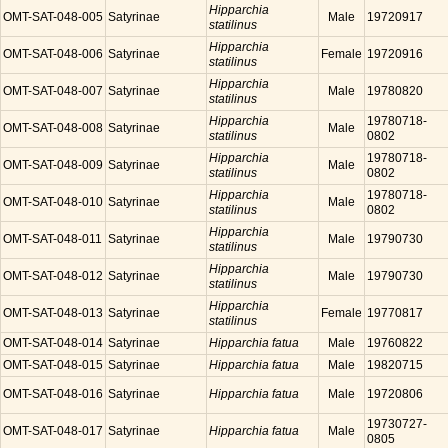
Hipparchia
OMT-SAT-048-005
Satyrinae
Male
19720917
statilinus
Hipparchia
OMT-SAT-048-006
Satyrinae
Female
19720916
statilinus
Hipparchia
OMT-SAT-048-007
Satyrinae
Male
19780820
statilinus
Hipparchia
19780718-
OMT-SAT-048-008
Satyrinae
Male
statilinus
0802
Hipparchia
19780718-
OMT-SAT-048-009
Satyrinae
Male
statilinus
0802
Hipparchia
19780718-
OMT-SAT-048-010
Satyrinae
Male
statilinus
0802
Hipparchia
OMT-SAT-048-011
Satyrinae
Male
19790730
statilinus
Hipparchia
OMT-SAT-048-012
Satyrinae
Male
19790730
statilinus
Hipparchia
OMT-SAT-048-013
Satyrinae
Female
19770817
statilinus
OMT-SAT-048-014
Satyrinae
Hipparchia fatua
Male
19760822
OMT-SAT-048-015
Satyrinae
Hipparchia fatua
Male
19820715
OMT-SAT-048-016
Satyrinae
Hipparchia fatua
Male
19720806
19730727-
OMT-SAT-048-017
Satyrinae
Hipparchia fatua
Male
0805