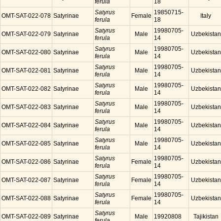
ferula
18
Satyrus
19850715-
OMT-SAT-022-078
Satyrinae
Female
Italy
ferula
18
Satyrus
19980705-
OMT-SAT-022-079
Satyrinae
Male
Uzbekistan
ferula
14
Satyrus
19980705-
OMT-SAT-022-080
Satyrinae
Male
Uzbekistan
ferula
14
Satyrus
19980705-
OMT-SAT-022-081
Satyrinae
Male
Uzbekistan
ferula
14
Satyrus
19980705-
OMT-SAT-022-082
Satyrinae
Male
Uzbekistan
ferula
14
Satyrus
19980705-
OMT-SAT-022-083
Satyrinae
Male
Uzbekistan
ferula
14
Satyrus
19980705-
OMT-SAT-022-084
Satyrinae
Male
Uzbekistan
ferula
14
Satyrus
19980705-
OMT-SAT-022-085
Satyrinae
Male
Uzbekistan
ferula
14
Satyrus
19980705-
OMT-SAT-022-086
Satyrinae
Female
Uzbekistan
ferula
14
Satyrus
19980705-
OMT-SAT-022-087
Satyrinae
Female
Uzbekistan
ferula
14
Satyrus
19980705-
OMT-SAT-022-088
Satyrinae
Female
Uzbekistan
ferula
14
Satyrus
OMT-SAT-022-089
Satyrinae
Male
19920808
Tajikistan
ferula