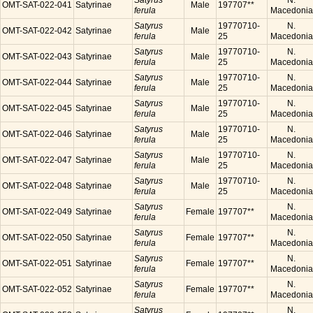
Satyrus
N.
OMT-SAT-022-041
Satyrinae
Male
197707**
ferula
Macedonia
Satyrus
19770710-
N.
OMT-SAT-022-042
Satyrinae
Male
ferula
25
Macedonia
Satyrus
19770710-
N.
OMT-SAT-022-043
Satyrinae
Male
ferula
25
Macedonia
Satyrus
19770710-
N.
OMT-SAT-022-044
Satyrinae
Male
ferula
25
Macedonia
Satyrus
19770710-
N.
OMT-SAT-022-045
Satyrinae
Male
ferula
25
Macedonia
Satyrus
19770710-
N.
OMT-SAT-022-046
Satyrinae
Male
ferula
25
Macedonia
Satyrus
19770710-
N.
OMT-SAT-022-047
Satyrinae
Male
ferula
25
Macedonia
Satyrus
19770710-
N.
OMT-SAT-022-048
Satyrinae
Male
ferula
25
Macedonia
Satyrus
N.
OMT-SAT-022-049
Satyrinae
Female
197707**
ferula
Macedonia
Satyrus
N.
OMT-SAT-022-050
Satyrinae
Female
197707**
ferula
Macedonia
Satyrus
N.
OMT-SAT-022-051
Satyrinae
Female
197707**
ferula
Macedonia
Satyrus
N.
OMT-SAT-022-052
Satyrinae
Female
197707**
ferula
Macedonia
Satyrus
N.