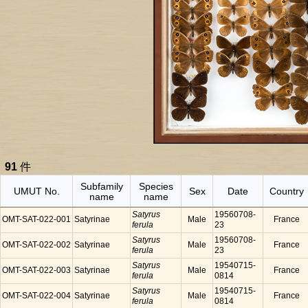
91
件
Subfamily
Species
UMUT No.
Sex
Date
Country
name
name
Satyrus
19560708-
OMT-SAT-022-001
Satyrinae
Male
France
ferula
23
Satyrus
19560708-
OMT-SAT-022-002
Satyrinae
Male
France
ferula
23
Satyrus
19540715-
OMT-SAT-022-003
Satyrinae
Male
France
ferula
0814
Satyrus
19540715-
OMT-SAT-022-004
Satyrinae
Male
France
ferula
0814