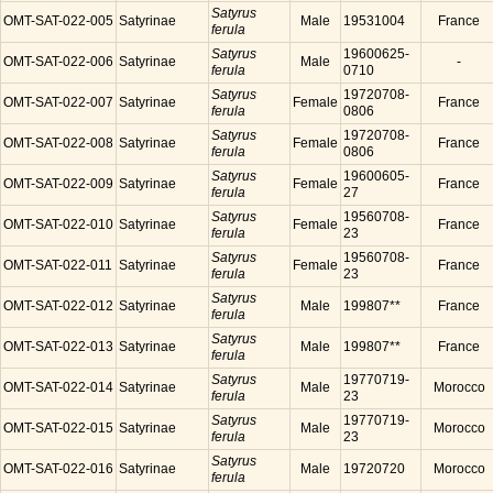
Satyrus
OMT-SAT-022-005
Satyrinae
Male
19531004
France
ferula
Satyrus
19600625-
OMT-SAT-022-006
Satyrinae
Male
-
ferula
0710
Satyrus
19720708-
OMT-SAT-022-007
Satyrinae
Female
France
ferula
0806
Satyrus
19720708-
OMT-SAT-022-008
Satyrinae
Female
France
ferula
0806
Satyrus
19600605-
OMT-SAT-022-009
Satyrinae
Female
France
ferula
27
Satyrus
19560708-
OMT-SAT-022-010
Satyrinae
Female
France
ferula
23
Satyrus
19560708-
OMT-SAT-022-011
Satyrinae
Female
France
ferula
23
Satyrus
OMT-SAT-022-012
Satyrinae
Male
199807**
France
ferula
Satyrus
OMT-SAT-022-013
Satyrinae
Male
199807**
France
ferula
Satyrus
19770719-
OMT-SAT-022-014
Satyrinae
Male
Morocco
ferula
23
Satyrus
19770719-
OMT-SAT-022-015
Satyrinae
Male
Morocco
ferula
23
Satyrus
OMT-SAT-022-016
Satyrinae
Male
19720720
Morocco
ferula