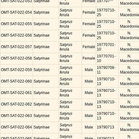
OMT-SAT-022-053
Satyrinae
Female
197707**
ferula
Macedonia
Satyrus
19770710-
N.
OMT-SAT-022-054
Satyrinae
Female
ferula
25
Macedonia
Satyrus
19770710-
N.
OMT-SAT-022-055
Satyrinae
Female
ferula
25
Macedonia
Satyrus
19770710-
N.
OMT-SAT-022-056
Satyrinae
Female
ferula
25
Macedonia
Satyrus
19770701-
N.
OMT-SAT-022-057
Satyrinae
Female
ferula
10
Macedonia
Satyrus
19770701-
N.
OMT-SAT-022-058
Satyrinae
Female
ferula
10
Macedonia
Satyrus
19790708-
N.
OMT-SAT-022-059
Satyrinae
Male
ferula
11
Macedonia
Satyrus
19790710-
N.
OMT-SAT-022-060
Satyrinae
Male
ferula
13
Macedonia
Satyrus
19790710-
N.
OMT-SAT-022-061
Satyrinae
Male
ferula
13
Macedonia
Satyrus
19790710-
N.
OMT-SAT-022-062
Satyrinae
Male
ferula
13
Macedonia
Satyrus
19790710-
N.
OMT-SAT-022-063
Satyrinae
Male
ferula
13
Macedonia
Satyrus
N.
OMT-SAT-022-064
Satyrinae
Male
19790713
ferula
Macedonia
Satyrus
N.
OMT-SAT-022-065
Satyrinae
Male
19790713