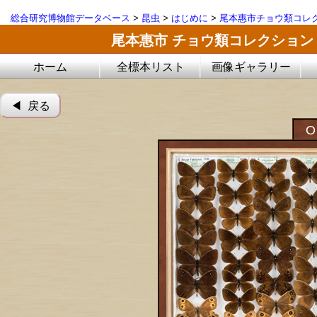
総合研究博物館データベース
>
昆虫
>
はじめに
>
尾本惠市チョウ類コレ
尾本惠市 チョウ類コレクション
ホーム
全標本リスト
画像ギャラリー
◀︎ 戻る
O