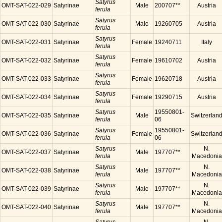
Satyrus
OMT-SAT-022-029
Satyrinae
Male
200707**
Austria
ferula
Satyrus
OMT-SAT-022-030
Satyrinae
Male
19260705
Austria
ferula
Satyrus
OMT-SAT-022-031
Satyrinae
Female
19240711
Italy
ferula
Satyrus
OMT-SAT-022-032
Satyrinae
Female
19610702
Austria
ferula
Satyrus
OMT-SAT-022-033
Satyrinae
Female
19620718
Austria
ferula
Satyrus
OMT-SAT-022-034
Satyrinae
Female
19290715
Austria
ferula
Satyrus
19550801-
OMT-SAT-022-035
Satyrinae
Male
Switzerlan
ferula
06
Satyrus
19550801-
OMT-SAT-022-036
Satyrinae
Female
Switzerlan
ferula
06
Satyrus
N.
OMT-SAT-022-037
Satyrinae
Male
197707**
ferula
Macedonia
Satyrus
N.
OMT-SAT-022-038
Satyrinae
Male
197707**
ferula
Macedonia
Satyrus
N.
OMT-SAT-022-039
Satyrinae
Male
197707**
ferula
Macedonia
Satyrus
N.
OMT-SAT-022-040
Satyrinae
Male
197707**
ferula
Macedonia