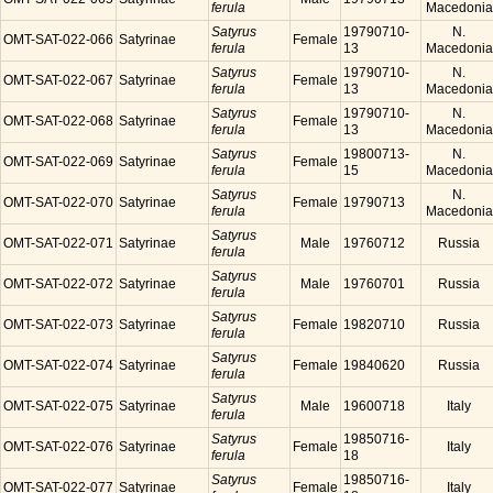
ferula
Macedonia
Satyrus
19790710-
N.
OMT-SAT-022-066
Satyrinae
Female
ferula
13
Macedonia
Satyrus
19790710-
N.
OMT-SAT-022-067
Satyrinae
Female
ferula
13
Macedonia
Satyrus
19790710-
N.
OMT-SAT-022-068
Satyrinae
Female
ferula
13
Macedonia
Satyrus
19800713-
N.
OMT-SAT-022-069
Satyrinae
Female
ferula
15
Macedonia
Satyrus
N.
OMT-SAT-022-070
Satyrinae
Female
19790713
ferula
Macedonia
Satyrus
OMT-SAT-022-071
Satyrinae
Male
19760712
Russia
ferula
Satyrus
OMT-SAT-022-072
Satyrinae
Male
19760701
Russia
ferula
Satyrus
OMT-SAT-022-073
Satyrinae
Female
19820710
Russia
ferula
Satyrus
OMT-SAT-022-074
Satyrinae
Female
19840620
Russia
ferula
Satyrus
OMT-SAT-022-075
Satyrinae
Male
19600718
Italy
ferula
Satyrus
19850716-
OMT-SAT-022-076
Satyrinae
Female
Italy
ferula
18
Satyrus
19850716-
OMT-SAT-022-077
Satyrinae
Female
Italy