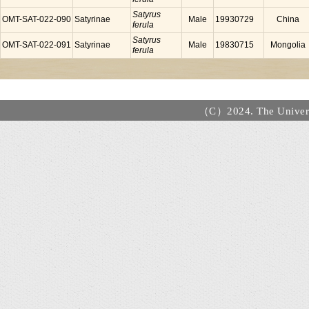
Satyrus
OMT-SAT-022-090
Satyrinae
Male
19930729
China
ferula
Satyrus
OMT-SAT-022-091
Satyrinae
Male
19830715
Mongolia
ferula
（C）2024. The Universi