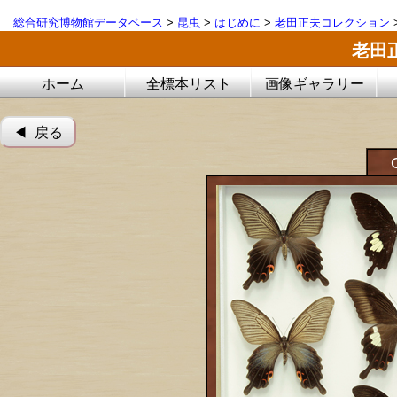
総合研究博物館データベース
>
昆虫
>
はじめに
>
老田正夫コレクション
老田
ホーム
全標本リスト
画像ギャラリー
◀︎ 戻る