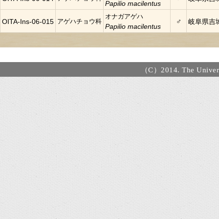
Papilio macilentus
オナガアゲハ
♂
OITA-Ins-06-015
アゲハチョウ科
岐阜県吉
Papilio macilentus
（C）2014. The Universi