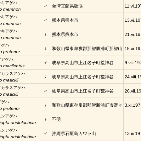
サキアゲハ
♂
台湾宜蘭県礁渓
11.vi.19
lio memnon
サキアゲハ
♂
熊本県熊本市
13.vi.19
lio memnon
サキアゲハ
♀
熊本県熊本市
21.vi.19
lio memnon
アゲハ
♀
和歌山県東牟婁郡那智勝浦町那智山
15.xi.19
io protenor
ガアゲハ
♂
岐阜県高山市上江名子町荒神谷
9.viii.1
io macilentus
マカラスアゲハ
♀
岐阜県高山市上江名子町荒神谷
24.viii.
io maackii
マカラスアゲハ
♂
岐阜県高山市上江名子町荒神谷
26.vii.1
io maackii
アゲハ
♀
和歌山県東牟婁郡那智勝浦町市野々
3.xi.197
io protenor
モンアゲハ
♀
不明
iopta aristolochiae
モンアゲハ
♂
沖縄県石垣島カワラ山
13.iii.1
iopta aristolochiae