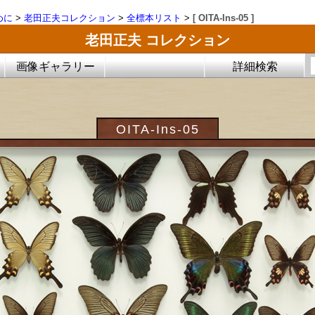
めに
>
老田正夫コレクション
>
全標本リスト
>
[ OITA-Ins-05 ]
老田正夫 コレクション
画像ギャラリー
詳細検索
OITA-Ins-05