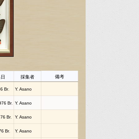
備考
集日
採集者
76 Br.
Y. Asano
1976 Br.
Y. Asano
976 Br.
Y. Asano
76 Br.
Y. Asano