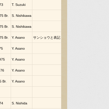
73
T. Suzuki
75 Br.
S. Nishikawa
75 Br.
S. Nishikawa
75 Br.
Y. Asano
サンショウと表記
975
Y. Asano
1975
Y. Asano
976
Y. Asano
5 Br.
Y. Asano
974
S. Nishida