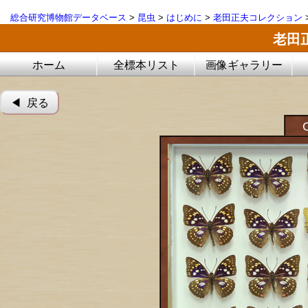
総合研究博物館データベース
>
昆虫
>
はじめに
>
老田正夫コレクション
老田
ホーム
全標本リスト
画像ギャラリー
◀︎ 戻る