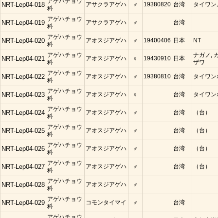
アゲハチョウ
NRT-Lep04-018
アサクラアゲハ
♂
19380820
台湾
タイワン
科
アゲハチョウ
NRT-Lep04-019
アサクラアゲハ
♂
台湾
科
アゲハチョウ
NRT-Lep04-020
アオスジアゲハ
♂
19400406
日本
NT
科
アゲハチョウ
ナガノ, 
NRT-Lep04-021
アオスジアゲハ
♀
19430910
日本
科
ザワ
アゲハチョウ
NRT-Lep04-022
アオスジアゲハ
♂
19380810
台湾
タイワン
科
アゲハチョウ
NRT-Lep04-023
アオスジアゲハ
♀
台湾
タイワン
科
アゲハチョウ
NRT-Lep04-024
アオスジアゲハ
♂
台湾
（台）
科
アゲハチョウ
NRT-Lep04-025
アオスジアゲハ
♂
台湾
（台）
科
アゲハチョウ
NRT-Lep04-026
アオスジアゲハ
♂
台湾
（台）
科
アゲハチョウ
NRT-Lep04-027
アオスジアゲハ
♂
台湾
（台）
科
アゲハチョウ
NRT-Lep04-028
アオスジアゲハ
♂
科
アゲハチョウ
NRT-Lep04-029
コモンタイマイ
♂
台湾
科
アゲハチョウ