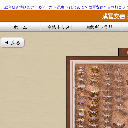
総合研究博物館データベース
>
昆虫
>
はじめに
>
成冨安信チョウ類コレ
成冨安信
ホーム
全標本リスト
画像ギャラリー
◀︎ 戻る