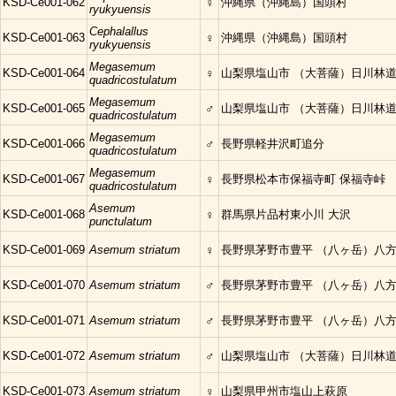
KSD-Ce001-062
♀
沖縄県（沖縄島）国頭村
ryukyuensis
Cephalallus
KSD-Ce001-063
♀
沖縄県（沖縄島）国頭村
ryukyuensis
Megasemum
KSD-Ce001-064
♀
山梨県塩山市 （大菩薩）日川林
quadricostulatum
Megasemum
KSD-Ce001-065
♂
山梨県塩山市 （大菩薩）日川林
quadricostulatum
Megasemum
KSD-Ce001-066
♂
長野県軽井沢町追分
quadricostulatum
Megasemum
KSD-Ce001-067
♀
長野県松本市保福寺町 保福寺峠
quadricostulatum
Asemum
KSD-Ce001-068
♀
群馬県片品村東小川 大沢
punctulatum
KSD-Ce001-069
Asemum striatum
♀
長野県茅野市豊平 （八ヶ岳）八
KSD-Ce001-070
Asemum striatum
♂
長野県茅野市豊平 （八ヶ岳）八
KSD-Ce001-071
Asemum striatum
♂
長野県茅野市豊平 （八ヶ岳）八
KSD-Ce001-072
Asemum striatum
♂
山梨県塩山市 （大菩薩）日川林
KSD-Ce001-073
Asemum striatum
♀
山梨県甲州市塩山上萩原