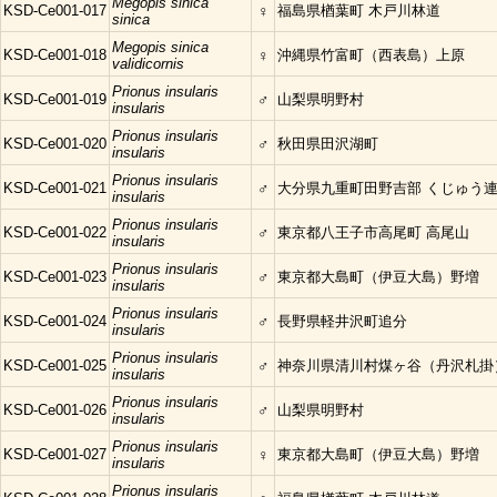
Megopis sinica
KSD-Ce001-017
♀
福島県楢葉町 木戸川林道
sinica
Megopis sinica
KSD-Ce001-018
♀
沖縄県竹富町（西表島）上原
validicornis
Prionus insularis
KSD-Ce001-019
♂
山梨県明野村
insularis
Prionus insularis
KSD-Ce001-020
♂
秋田県田沢湖町
insularis
Prionus insularis
KSD-Ce001-021
♂
大分県九重町田野吉部 くじゅう
insularis
Prionus insularis
KSD-Ce001-022
♂
東京都八王子市高尾町 高尾山
insularis
Prionus insularis
KSD-Ce001-023
♂
東京都大島町（伊豆大島）野増
insularis
Prionus insularis
KSD-Ce001-024
♂
長野県軽井沢町追分
insularis
Prionus insularis
KSD-Ce001-025
♂
神奈川県清川村煤ヶ谷（丹沢札掛
insularis
Prionus insularis
KSD-Ce001-026
♂
山梨県明野村
insularis
Prionus insularis
KSD-Ce001-027
♀
東京都大島町（伊豆大島）野増
insularis
Prionus insularis