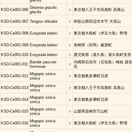
glacilis
Distenia gracilis
KSD-Ce001-006
♀
東京都八王子市高尾町 高尾山
glacilis
KSD-Ce001-007
Tengius ohkuboi
♂
和歌山県田辺市木守 大塔山
KSD-Ce001-008
Eurypoda batesi
♂
東京都大島町（伊豆大島）野増
KSD-Ce001-009
Eurypoda batesi
♀
長崎県（対馬）厳原町
♀
KSD-Ce001-010
Eurypoda batesi
鹿児島県（屋久島）屋久島町安房
Bandar pascoei
沖縄県石垣市（石垣島）崎枝 屋
KSD-Ce001-011
♂
formosae
岳
Megopis sinica
KSD-Ce001-012
♂
東京都奥多摩町日原
sinica
Megopis sinica
KSD-Ce001-013
♂
東京都八王子市高尾町 高尾山
sinica
Megopis sinica
KSD-Ce001-014
♀
東京都奥多摩町日原
sinica
Megopis sinica
KSD-Ce001-015
♀
山梨県韮崎市穴山町
sinica
Megopis sinica
KSD-Ce001-016
♀
東京都大島町（伊豆大島）野増
sinica