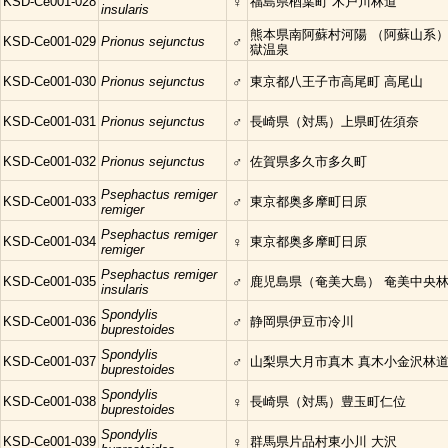
KSD-Ce001-028
♀
福島県楢葉町 木戸川林道
insularis
熊本県南阿蘇村河陽 （阿蘇山系
KSD-Ce001-029
Prionus sejunctus
♂
獄温泉
KSD-Ce001-030
Prionus sejunctus
♂
東京都八王子市高尾町 高尾山
KSD-Ce001-031
Prionus sejunctus
♂
長崎県（対馬）上県町佐須奈
KSD-Ce001-032
Prionus sejunctus
♂
佐賀県多久市多久町
Psephactus remiger
KSD-Ce001-033
♂
東京都奥多摩町日原
remiger
Psephactus remiger
KSD-Ce001-034
♀
東京都奥多摩町日原
remiger
Psephactus remiger
KSD-Ce001-035
♂
鹿児島県（奄美大島） 奄美中央
insularis
Spondylis
KSD-Ce001-036
♂
静岡県伊豆市冷川
buprestoides
Spondylis
KSD-Ce001-037
♂
山梨県大月市真木 真木小金沢林
buprestoides
Spondylis
KSD-Ce001-038
♀
長崎県（対馬）豊玉町仁位
buprestoides
Spondylis
KSD-Ce001-039
♀
群馬県片品村東小川 大沢