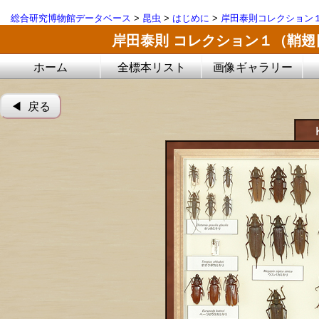
総合研究博物館データベース
>
昆虫
>
はじめに
>
岸田泰則コレクション
岸田泰則 コレクション１（鞘
ホーム
全標本リスト
画像ギャラリー
◀︎ 戻る