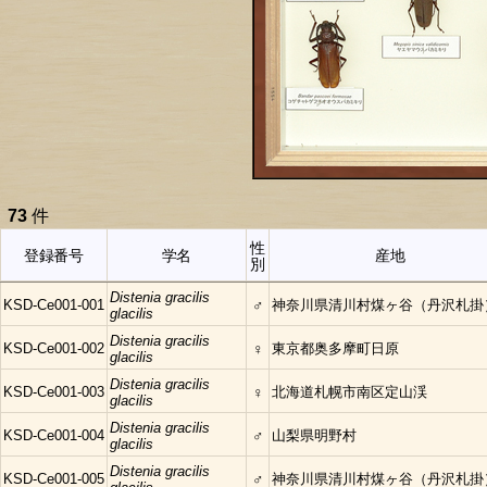
73
件
性
登録番号
学名
産地
別
Distenia gracilis
KSD-Ce001-001
♂
神奈川県清川村煤ヶ谷（丹沢札掛
glacilis
Distenia gracilis
KSD-Ce001-002
♀
東京都奥多摩町日原
glacilis
Distenia gracilis
KSD-Ce001-003
♀
北海道札幌市南区定山渓
glacilis
Distenia gracilis
KSD-Ce001-004
♂
山梨県明野村
glacilis
Distenia gracilis
KSD-Ce001-005
♂
神奈川県清川村煤ヶ谷（丹沢札掛