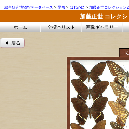
総合研究博物館データベース
>
昆虫
>
はじめに
>
加藤正世コレクション2
加藤正世 コレク
ホーム
全標本リスト
画像ギャラリー
◀︎ 戻る
K