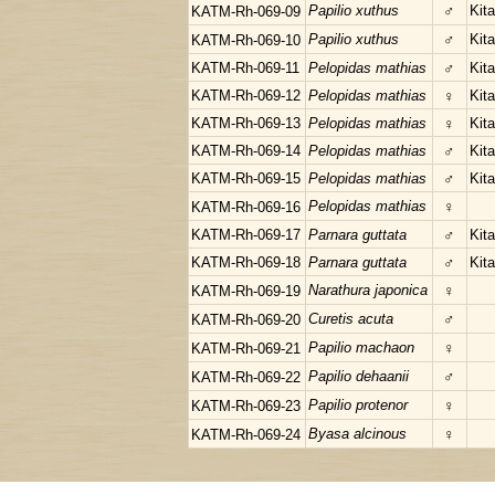
Papilio xuthus
♂
Kit
KATM-Rh-069-09
Papilio xuthus
♂
Kit
KATM-Rh-069-10
KATM-Rh-069-11
Pelopidas mathias
♂
Kit
KATM-Rh-069-12
Pelopidas mathias
♀
Kit
KATM-Rh-069-13
Pelopidas mathias
♀
Kit
KATM-Rh-069-14
Pelopidas mathias
♂
Kit
KATM-Rh-069-15
Pelopidas mathias
♂
Kit
Pelopidas mathias
♀
KATM-Rh-069-16
KATM-Rh-069-17
Parnara guttata
♂
Kit
KATM-Rh-069-18
Parnara guttata
♂
Kit
Narathura japonica
♀
KATM-Rh-069-19
Curetis acuta
♂
KATM-Rh-069-20
Papilio machaon
♀
KATM-Rh-069-21
Papilio dehaanii
♂
KATM-Rh-069-22
Papilio protenor
♀
KATM-Rh-069-23
Byasa alcinous
♀
KATM-Rh-069-24