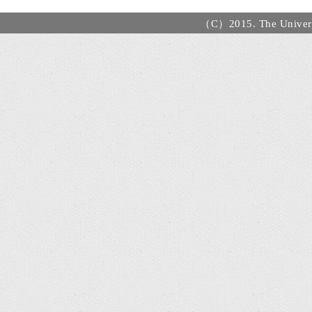
（C）2015. The Universi