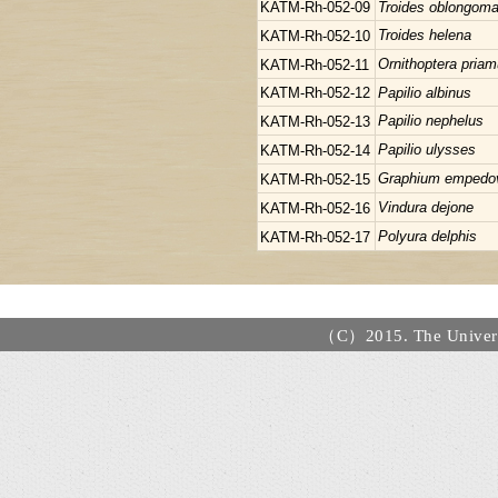
KATM-Rh-052-09
Troides oblongoma
Troides helena
KATM-Rh-052-10
Ornithoptera pria
KATM-Rh-052-11
KATM-Rh-052-12
Papilio albinus
Papilio nephelus
KATM-Rh-052-13
Papilio ulysses
KATM-Rh-052-14
Graphium empedo
KATM-Rh-052-15
Vindura dejone
KATM-Rh-052-16
Polyura delphis
KATM-Rh-052-17
（C）2015. The Universi