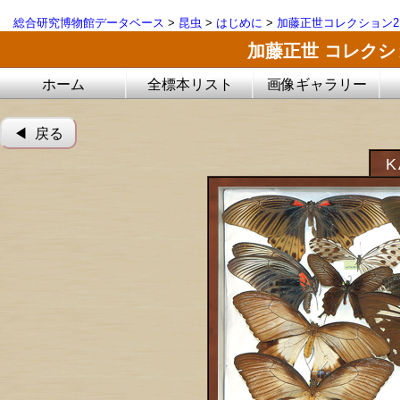
総合研究博物館データベース
>
昆虫
>
はじめに
>
加藤正世コレクション2
加藤正世 コレク
ホーム
全標本リスト
画像ギャラリー
◀︎ 戻る
K