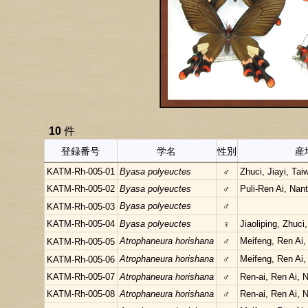
10
件
登録番号
学名
性別
産
KATM-Rh-005-01
Byasa polyeuctes
♂
Zhuci, Jiayi, Tai
KATM-Rh-005-02
Byasa polyeuctes
♂
Puli-Ren Ai, Nan
Byasa polyeuctes
♂
KATM-Rh-005-03
KATM-Rh-005-04
Byasa polyeuctes
♀
Jiaoliping, Zhuci
Atrophaneura horishana
♂
Meifeng, Ren Ai,
KATM-Rh-005-05
Atrophaneura horishana
♂
Meifeng, Ren Ai,
KATM-Rh-005-06
KATM-Rh-005-07
Atrophaneura horishana
♂
Ren-ai, Ren Ai, 
KATM-Rh-005-08
Atrophaneura horishana
♂
Ren-ai, Ren Ai, 