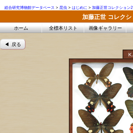
総合研究博物館データベース
>
昆虫
>
はじめに
>
加藤正世コレクション2
加藤正世 コレク
ホーム
全標本リスト
画像ギャラリー
◀︎ 戻る
K