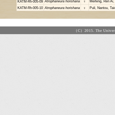
Atrophaneura horishana
♀
Meifeng, Ren Ai,
KATM-Rh-005-09
KATM-Rh-005-10
Atrophaneura horishana
♀
Puli, Nantou, Ta
（C）2015. The Universi