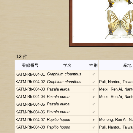
12
件
登録番号
学名
性別
産地
Graphium cloanthus
♂
KATM-Rh-004-01
KATM-Rh-004-02
Graphium cloanthus
♂
Puli, Nantou, Taiwa
KATM-Rh-004-03
Pazala euroa
♂
Meixi, Ren Ai, Nan
KATM-Rh-004-04
Pazala euroa
♂
Meixi, Ren Ai, Nan
Pazala euroa
♂
KATM-Rh-004-05
Pazala euroa
♂
KATM-Rh-004-06
Papilio hoppo
♂
Meifeng, Ren Ai, N
KATM-Rh-004-07
KATM-Rh-004-08
Papilio hoppo
♂
Puli, Nantou, Taiwa