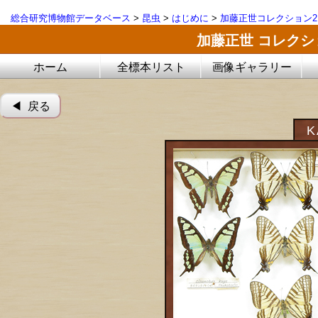
総合研究博物館データベース
>
昆虫
>
はじめに
>
加藤正世コレクション2
加藤正世 コレク
ホーム
全標本リスト
画像ギャラリー
◀︎ 戻る
K