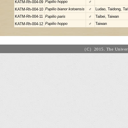
Papilio hoppo
♂
KATM-Rh-004-09
Papilio bianor kotoensis
♂
Ludao, Taidong, Ta
KATM-Rh-004-10
KATM-Rh-004-11
Papilio paris
♂
Taibei, Taiwan
Papilio hoppo
♂
Taiwan
KATM-Rh-004-12
（C）2015. The Universi