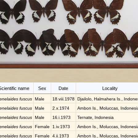
Scientific name
Sex
Date
Locality
nelaides fuscus
Male
18.viii.1978
Djailolo, Halmahera Is., Indone
nelaides fuscus
Male
2.x.1974
Ambon Is., Moluccas, Indonesi
nelaides fuscus
Male
16.i.1973
Ternate, Indonesia
nelaides fuscus
Female
1.iv.1973
Ambon Is., Moluccas, Indonesi
nelaides fuscus
Female
4.ii.1973
Ambon Is., Moluccas, Indonesi