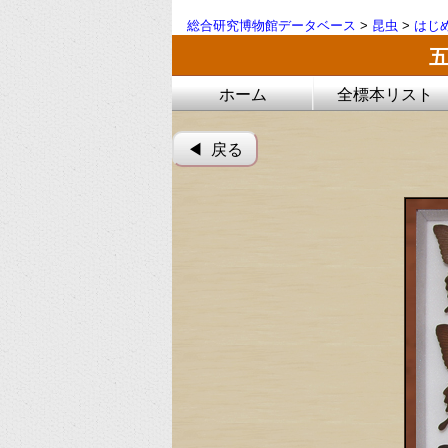
総合研究博物館データベース
>
昆虫
>
はじ
ホーム
全標本リスト
◀︎ 戻る