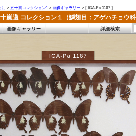
めに
>
五十嵐コレクション1
>
画像ギャラリー
>
[ IGA-Pa 1187 ]
五十嵐邁 コレクション１（鱗翅目：アゲハチョウ科
画像ギャラリー
詳細検索
IGA-Pa 1187