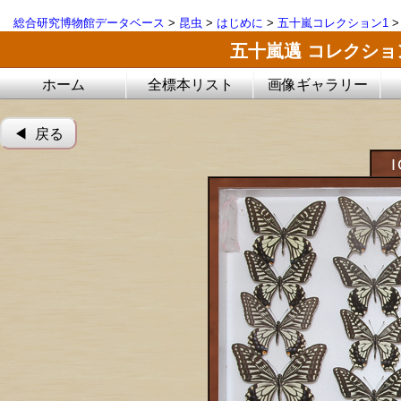
総合研究博物館データベース
>
昆虫
>
はじめに
>
五十嵐コレクション1
五十嵐邁 コレクシ
ホーム
全標本リスト
画像ギャラリー
◀︎ 戻る