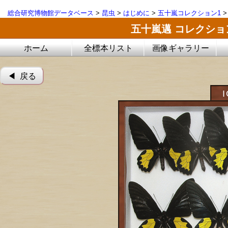
総合研究博物館データベース
>
昆虫
>
はじめに
>
五十嵐コレクション1
五十嵐邁 コレクシ
ホーム
全標本リスト
画像ギャラリー
◀︎ 戻る