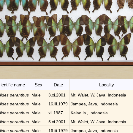
ientific name
Sex
Date
Locality
llides peranthus
Male
3.xi.2001
Mt. Walet, W. Java, Indonesia
llides peranthus
Male
16.iii.1979
Jampea, Java, Indonesia
llides peranthus
Male
xii.1987
Kalao Is., Indonesia
llides peranthus
Male
5.xi.2001
Mt. Walet, W. Java, Indonesia
llides peranthus
Male
16.iii.1979
Jampea, Java, Indonesia