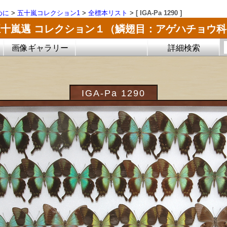
めに
>
五十嵐コレクション1
>
全標本リスト
>
[ IGA-Pa 1290 ]
五十嵐邁 コレクション１（鱗翅目：アゲハチョウ科
画像ギャラリー
詳細検索
IGA-Pa 1290