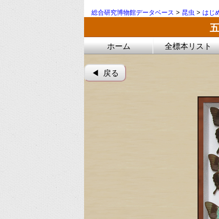
総合研究博物館データベース
>
昆虫
>
はじ
ホーム
全標本リスト
◀︎ 戻る