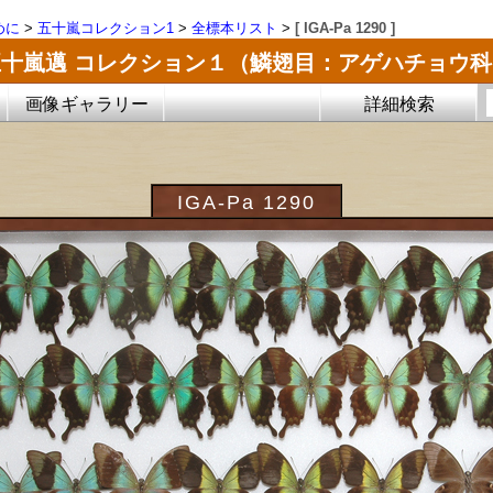
めに
>
五十嵐コレクション1
>
全標本リスト
>
[ IGA-Pa 1290 ]
五十嵐邁 コレクション１（鱗翅目：アゲハチョウ科
画像ギャラリー
詳細検索
IGA-Pa 1290