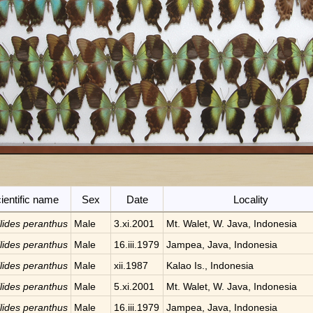
ientific name
Sex
Date
Locality
llides peranthus
Male
3.xi.2001
Mt. Walet, W. Java, Indonesia
llides peranthus
Male
16.iii.1979
Jampea, Java, Indonesia
llides peranthus
Male
xii.1987
Kalao Is., Indonesia
llides peranthus
Male
5.xi.2001
Mt. Walet, W. Java, Indonesia
llides peranthus
Male
16.iii.1979
Jampea, Java, Indonesia