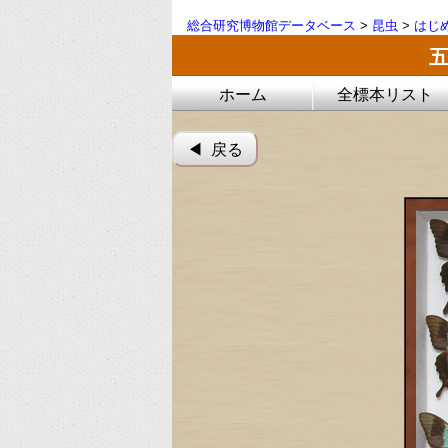
総合研究博物館データベース
>
昆虫
>
はじ
ホーム
全標本リスト
◀︎ 戻る