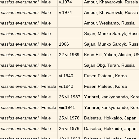
nassius eversmanni
Male
v.1974
Amour, Khavarovsk, Russia
nassius eversmanni
Male
v.1974
Amour, Khavarovsk, Russia
nassius eversmanni
Male
Amour, Weskamp, Russia
nassius eversmanni
Male
Sajan, Munko Sardyk, Russ
nassius eversmanni
Male
1966
Sajan, Munko Sardyk, Russ
nassius eversmanni
Male
22.vi.1969
Keno Hill, Yukon, Alaska, U
nassius eversmanni
Male
Sajan Obg. Turan, Russia
nassius eversmanni
Male
vi.1940
Fusen Plateau, Korea
nassius eversmanni
Female
vi.1940
Fusen Plateau, Korea
nassius eversmanni
Male
26.vii.1937
Yurinrei, kankyonando, Kor
nassius eversmanni
Female
viii.1941
Yurinrei, kankyonando, Kor
nassius eversmanni
Male
25.vi.1976
Daisetsu, Hokkaido, Japan
nassius eversmanni
Male
25.vi.1976
Daisetsu, Hokkaido, Japan