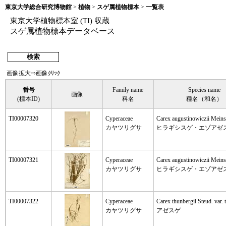
東京大学総合研究博物館
>
植物
>
スゲ属植物標本
>
一覧表
東京大学植物標本室 (TI) 収蔵
スゲ属植物標本データベース
検索
画像拡大⇨画像ｸﾘｯｸ
番号
Family name
Species name
画像
(標本ID)
科名
種名（和名）
TI00007320
Cyperaceae
Carex augustinowiczii Meins
カヤツリグサ
ヒラギシスゲ・エゾアゼ
TI00007321
Cyperaceae
Carex augustinowiczii Meins
カヤツリグサ
ヒラギシスゲ・エゾアゼ
TI00007322
Cyperaceae
Carex thunbergii Steud. var. 
カヤツリグサ
アゼスゲ