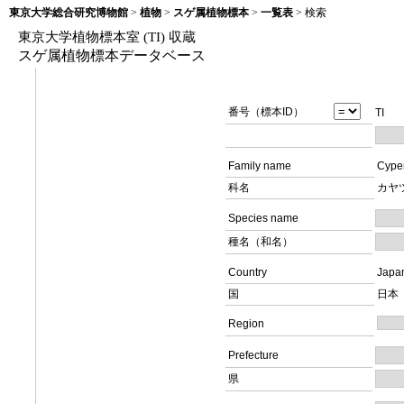
東京大学総合研究博物館
>
植物
>
スゲ属植物標本
>
一覧表
> 検索
東京大学植物標本室 (TI) 収蔵
スゲ属植物標本データベース
番号（標本ID）
T
Family name
Cype
科名
カヤ
Species name
種名（和名）
Country
Japa
国
日本
Region
Prefecture
県