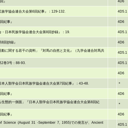
7回』
4D6
学協会連合大会第6回紀事』：129-132.
4D5.1
6回紀事』
4D6
・日本民族学協会連合大会第8回抄録』：19.
4D5.1
第8回抄録』
4D6
活動に関する若干の資料」『対馬の自然と文化』（九学会連合対馬共
4D5.1
3号：88-93.
4D5.1
4D6
人類学会日本民族学協会連合大会第7回紀事』：43-48.
＊
7回紀事』
4D6
る生態的一側面」『日本人類学会日本民族学協会連合大会第8回紀
＊
8回紀事』
4D6
ent of Science (August 31 -September 7, 1955)での発言が、Ancient
4D5.1