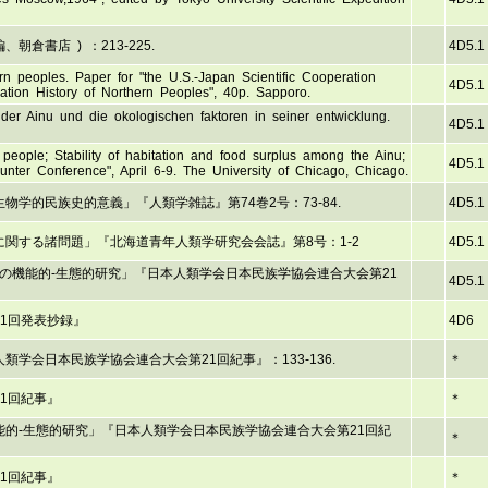
朝倉書店 ) ：213-225.
4D5.1
rn peoples. Paper for "the U.S.-Japan Scientific Cooperation
4D5.1
tion History of Northern Peoples", 40p. Sapporo.
 der Ainu und die okologischen faktoren in seiner entwicklung.
4D5.1
people; Stability of habitation and food surplus among the Ainu;
4D5.1
nter Conference", April 6-9. The University of Chicago, Chicago.
学的民族史的意義」『人類学雑誌』第74巻2号：73-84.
4D5.1
関する諸問題」『北海道青年人類学研究会会誌』第8号：1-2
4D5.1
の機能的-生態的研究」『日本人類学会日本民族学協会連合大会第21
4D5.1
1回発表抄録』
4D6
学会日本民族学協会連合大会第21回紀事』：133-136.
＊
1回紀事』
＊
的-生態的研究」『日本人類学会日本民族学協会連合大会第21回紀
＊
1回紀事』
＊