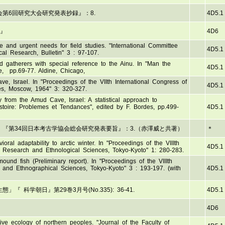
第6回研究大会研究発表抄録』：8.
4D5.1
録』
4D6
fe and urgent needs for field studies. "International Committee
4D5.1
cal Research, Bulletin" 3 : 97-107.
d gatherers with special reference to the Ainu. In "Man the
4D5.1
e, pp.69-77. Aldine, Chicago,
ve, Israel. In "Proceedings of the VIIth International Congress of
4D5.1
es, Moscow, 1964" 3: 320-327.
ry from the Amud Cave, Israel: A statistical approach to
histoire: Problemes et Tendances", edited by F. Bordes, pp.499-
4D5.1
『第34回日本考古学協会総会研究発表要旨』：3.（赤澤威と共著）
＊
al adaptability to arctic winter. In "Proceedings of the VIIIth
4D5.1
al Research and Ethnological Sciences, Tokyo-Kyoto" 1: 280-283.
ound fish (Preliminary report). In "Proceedings of the VIIIth
l and Ethnographical Sciences, Tokyo-Kyoto" 3 : 193-197. (with
4D5.1
科学朝日』第29巻3月号(No.335): 36-41.
4D5.1
4D6
ve ecology of northern peoples. "Journal of the Faculty of