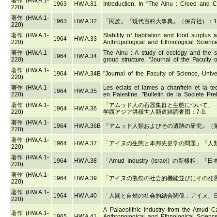
著作 (HW.A.1-
1963
HW.A.31
Introduction. In "The Ainu : Creed and 
220)
著作 (HW.A.1-
1963
HW.A.32
「民族」『現代百科大事典』（保育社）：1229
220)
著作 (HW.A.1-
Stability of habitation and food surplus 
1964
HW.A.33
220)
Anthropological and Ethnological Science
著作 (HW.A.1-
The Ainu : A study of ecology and the s
1964
HW.A.34
220)
group structure. "Journal of the Faculty 
著作 (HW.A.1-
1964
HW.A.34B
"Journal of the Faculty of Science, Unive
220)
著作 (HW.A.1-
Les eclats et lames a chanfrein et la te
1964
HW.A.35
220)
en Palestine. "Bulletin de la Societe Preh
著作 (HW.A.1-
「アムッド人の石器集群と生態について」
1964
HW.A.36
220)
学西アジア洪積世人類遺跡調査団：7-9.
著作 (HW.A.1-
1964
HW.A.36B
『アムッド人類およびその遺跡の研究』（
220)
著作 (HW.A.1-
1964
HW.A.37
「アイヌの生態と本邦先史学の問題」『人類学
220)
著作 (HW.A.1-
1964
HW.A.38
「Amud Industry (Israel) の新
220)
著作 (HW.A.1-
1964
HW.A.39
「アイヌの熊祭の社会的機能並びにその発展に
220)
著作 (HW.A.1-
1964
HW.A.40
「人間と自然の社会的結合関係：アイヌ、日本
220)
A Palaeolithic industry from the Amud Ca
著作 (HW.A.1-
1965
HW.A.41
Anthropological and Ethnological Science