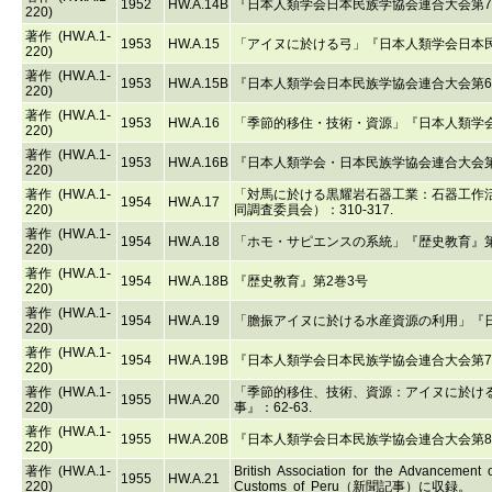
1952
HW.A.14B
『日本人類学会日本民族学協会連合大会第
220)
著作 (HW.A.1-
1953
HW.A.15
「アイヌに於ける弓」『日本人類学会日本民族
220)
著作 (HW.A.1-
1953
HW.A.15B
『日本人類学会日本民族学協会連合大会第
220)
著作 (HW.A.1-
1953
HW.A.16
「季節的移住・技術・資源」『日本人類学会
220)
著作 (HW.A.1-
1953
HW.A.16B
『日本人類学会・日本民族学協会連合大会
220)
著作 (HW.A.1-
「対馬に於ける黒耀岩石器工業：石器工作
1954
HW.A.17
220)
同調査委員会）：310-317.
著作 (HW.A.1-
1954
HW.A.18
「ホモ・サピエンスの系統」『歴史教育』第2巻
220)
著作 (HW.A.1-
1954
HW.A.18B
『歴史教育』第2巻3号
220)
著作 (HW.A.1-
1954
HW.A.19
「膽振アイヌに於ける水産資源の利用」『日本
220)
著作 (HW.A.1-
1954
HW.A.19B
『日本人類学会日本民族学協会連合大会第
220)
著作 (HW.A.1-
「季節的移住、技術、資源：アイヌに於け
1955
HW.A.20
220)
事』：62-63.
著作 (HW.A.1-
1955
HW.A.20B
『日本人類学会日本民族学協会連合大会第
220)
著作 (HW.A.1-
British Association for the Advancem
1955
HW.A.21
220)
Customs of Peru（新聞記事）に収録。