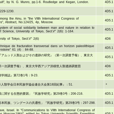
Cult", by N. G. Munro, pp.1-6. Routledge and Kegan, London.
4D5.1
-1230.
4D5.1
among the Ainu, in "the VIIth International Congress of
4D5.1
s", Abstract, No.124/25, 4p, Moscow.
ystem of social solidarity between man and nature in relation to
4D5.1
of Science, University of Tokyo, Sect.V" 2(6): 1-164.
rsity of Tokyo, Sect.V" 2(6)
4D6
chnique de fracturation transversal dans un horizon paleolithique
4D5.1
istoire" 61 (4) : 84-88.
『アムッド人類およびその遺跡の研究』（第一次調査予報）、東京大
4D5.1
第一次調査予報）、東京大学西アジア洪積世人類遺跡調査団
4D6
雑誌』第72巻1号：9-23.
4D5.1
様相」『日本人類学会日本民族学協会連合大会第18回紀事』：51.
＊
関する生態的要因」『民族学研究』第29巻3号：206-216.
4D5.1
民族、ツングースの共通性」『民族学研究』第29巻3号：297-298.
4D5.1
ve, Israel. In "Communications to VIIth International Congress of
s Moscow,1964", edited by Tokyo University Scientific Expedition
4D5.1