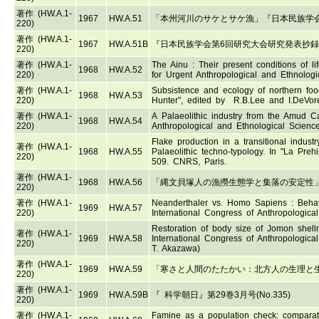
著作 (HW.A.1-
1967
HW.A.51
「本州河川のサケとサケ漁」『日本民族学会
220)
著作 (HW.A.1-
1967
HW.A.51B
『日本民族学会第6回研究大会研究発表抄
220)
著作 (HW.A.1-
The Ainu : Their present conditions of li
1968
HW.A.52
220)
for Urgent Anthropological and Ethnologi
著作 (HW.A.1-
Subsistence and ecology of northern foo
1968
HW.A.53
220)
Hunter", edited by R.B.Lee and I.DeVor
著作 (HW.A.1-
A Palaeolithic industry from the Amud Ca
1968
HW.A.54
220)
Anthropological and Ethnological Scienc
Flake production in a transitional indust
著作 (HW.A.1-
1968
HW.A.55
Palaeolithic techno-typology. In "La Pre
220)
509. CNRS, Paris.
著作 (HW.A.1-
1968
HW.A.56
「縄文貝塚人の漁撈生態学と集落の安定性」
220)
著作 (HW.A.1-
Neanderthaler vs. Homo Sapiens : Behavior
1969
HW.A.57
220)
International Congress of Anthropologic
Restoration of body size of Jomon shellm
著作 (HW.A.1-
1969
HW.A.58
International Congress of Anthropologica
220)
T. Akazawa)
著作 (HW.A.1-
1969
HW.A.59
「寒さと人間のたたかい：北方人の生理と生態」『 
220)
著作 (HW.A.1-
1969
HW.A.59B
『 科学朝日』第29巻3月号(No.335)
220)
著作 (HW.A.1-
Famine as a population check: comparati