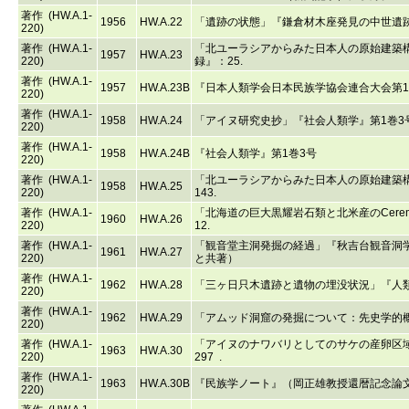
著作 (HW.A.1-
1956
HW.A.22
「遺跡の状態」『鎌倉材木座発見の中世遺跡
220)
著作 (HW.A.1-
「北ユーラシアからみた日本人の原始建築
1957
HW.A.23
220)
録』：25.
著作 (HW.A.1-
1957
HW.A.23B
『日本人類学会日本民族学協会連合大会第1
220)
著作 (HW.A.1-
1958
HW.A.24
「アイヌ研究史抄」『社会人類学』第1巻3号：
220)
著作 (HW.A.1-
1958
HW.A.24B
『社会人類学』第1巻3号
220)
著作 (HW.A.1-
「北ユーラシアからみた日本人の原始建築構
1958
HW.A.25
220)
143.
著作 (HW.A.1-
「北海道の巨大黒耀岩石類と北米産のCeremo
1960
HW.A.26
220)
12.
著作 (HW.A.1-
「観音堂主洞発掘の経過」『秋吉台観音洞学
1961
HW.A.27
220)
と共著）
著作 (HW.A.1-
1962
HW.A.28
「三ヶ日只木遺跡と遺物の埋没状況」『人類学
220)
著作 (HW.A.1-
1962
HW.A.29
「アムッド洞窟の発掘について：先史学的概報
220)
著作 (HW.A.1-
「アイヌのナワバリとしてのサケの産卵区域
1963
HW.A.30
220)
297 .
著作 (HW.A.1-
1963
HW.A.30B
『民族学ノート』（岡正雄教授還暦記念論
220)