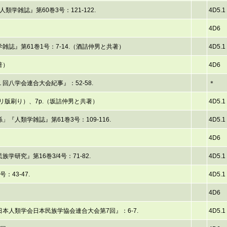
学雑誌』第60巻3号：121-122.
4D5.1
4D6
誌』第61巻1号：7-14.（酒詰仲男と共著）
4D5.1
著）
4D6
八学会連合大会紀事』：52-58.
＊
リ版刷り）、7p.（坂詰仲男と共著）
4D5.1
人類学雑誌』第61巻3号：109-116.
4D5.1
4D6
研究』第16巻3/4号：71-82.
4D5.1
：43-47.
4D5.1
4D6
本人類学会日本民族学協会連合大会第7回』：6-7.
4D5.1