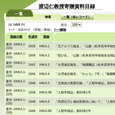
渡辺仁教授寄贈資料目録
一覧
検索
一覧（全レコード）
[全
1455
件]
表示：
ｿーﾄ：項目ｸﾘｯｸ （昇順／降順）
ｿーﾄ解除
登録分類
作成年
登録
著作 (HW.A.1-
1939
HW.A.1
「北アルプス縦走」『山脈（松本高等学校校友会
220)
著作 (HW.A.1-
1939
HW.A.2
「想ひ出」『山脈（松本高等学校校友会雑誌）
220)
著作 (HW.A.1-
1942
HW.A.3
「台湾遠征報告」『報國團誌（松本高等学校報
220)
著作 (HW.A.1-
1946
HW.A.4
「台湾遠征報告」『わらぢ』7号.（『報國
220)
著作 (HW.A.1-
1948
HW.A.5
「北海道の黒曜石鏃」『人類学雑誌』第60巻1
220)
著作 (HW.A.1-
1948
HW.A.5B
『人類学雑誌』第60巻1号
220)
著作 (HW.A.1-
1948
HW.A.6
「所謂石刃と連続割裂法に就いて」『人類学雑誌
220)
著作 (HW.A.1-
1948
HW.A.6B
『人類学雑誌』第60巻2号
220)