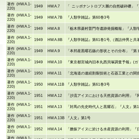
著作 (HW.A.1-
1949
HW.A.7
「 ニッポナントロプス層の自然破砕礫」『人類
220)
著作 (HW.A.1-
1949
HW.A.7B
『人類学雑誌』第60巻3号
220)
著作 (HW.A.1-
1949
HW.A.8
「栃木県菱村普門寺遺跡発掘概報」『人類学雑
220)
著作 (HW.A.1-
1949
HW.A.8B
『人類学雑誌』第61巻1号,（酒詰仲男と共
220)
著作 (HW.A.1-
1949
HW.A.9
「本邦産黒曜石鏃の形状とその分布」『第１回
220)
著作 (HW.A.1-
1949
HW.A.10
『東京都宮城内旧本丸西貝塚調査予報』(ガ
220)
著作 (HW.A.1-
1950
HW.A.11
「北海道の連続割裂技術と石器工業との関係」『
220)
著作 (HW.A.1-
1950
HW.A.11B
『人類学雑誌』第61巻3号
220)
著作 (HW.A.1-
1951
HW.A.12
「沙流アイヌにおける天然資源の利用」『民族学
220)
著作 (HW.A.1-
1951
HW.A.13
「対馬の先史時代人と黒耀石」『人文』第1号
220)
著作 (HW.A.1-
1951
HW.A.13B
『人文』第1号
220)
著作 (HW.A.1-
1952
HW.A.14
「膽振アイヌに於ける水産資源の利用」『日
220)
著作 (HW.A.1-