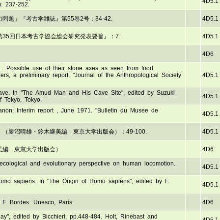
4D5.1
): 237-252.
題」『考古学雑誌』第55巻2号：34-42.
4D5.1
35回日本考古学協会総会研究発表要旨』：7.
4D5.1
』
4D6
 : Possible use of their stone axes as seen from food
ers, a preliminary report. "Journal of the Anthropological Society
4D5.1
Cave. In "The Amud Man and His Cave Site", edited by Suzuki
4D5.1
ersity of Tokyo, Tokyo.
non: Interim report , June 1971. "Bulletin du Musee de
4D5.1
勝沼晴雄・鈴木継美編 東京大学出版会）：49-100.
4D5.1
美編 東京大学出版会）
4D6
ecological and evolutionary perspective on human locomotion.
4D5.1
omo sapiens. In "The Origin of Homo sapiens", edited by F.
4D5.1
 F. Bordes. Unesco, Paris.
4D6
ay", edited by Bicchieri, pp.448-484. Holt, Rinebast and