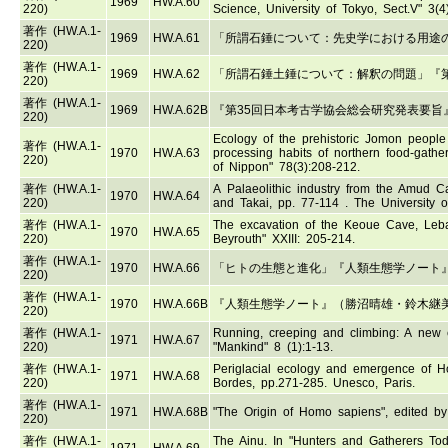
1969
HW.A.60
220)
Science, University of Tokyo, Sect.V" 3(4
著作 (HW.A.1-
1969
HW.A.61
「所謂石錘について：先史学における用途の問
220)
著作 (HW.A.1-
1969
HW.A.62
「所謂石錘土錘について：解釈の問題」『第
220)
著作 (HW.A.1-
1969
HW.A.62B
『第35回日本考古学協会総会研究発表要旨
220)
Ecology of the prehistoric Jomon people
著作 (HW.A.1-
1970
HW.A.63
processing habits of northern food-gather
220)
of Nippon" 78(3):208-212.
著作 (HW.A.1-
A Palaeolithic industry from the Amud 
1970
HW.A.64
220)
and Takai, pp. 77-114 . The Univ
著作 (HW.A.1-
The excavation of the Keoue Cave, Leba
1970
HW.A.65
220)
Beyrouth" XXIII: 205-214.
著作 (HW.A.1-
1970
HW.A.66
「ヒトの生態と進化」『人類生態学ノート』（
220)
著作 (HW.A.1-
1970
HW.A.66B
『人類生態学ノート』（勝沼晴雄・鈴木継
220)
著作 (HW.A.1-
Running, creeping and climbing: A new 
1971
HW.A.67
220)
"Mankind" 8 (1):1-13.
著作 (HW.A.1-
Periglacial ecology and emergence of H
1971
HW.A.68
220)
Bordes, pp.271-285. Unesco, Paris.
著作 (HW.A.1-
1971
HW.A.68B
"The Origin of Homo sapiens", edited by
220)
著作 (HW.A.1-
The Ainu. In "Hunters and Gatherers Tod