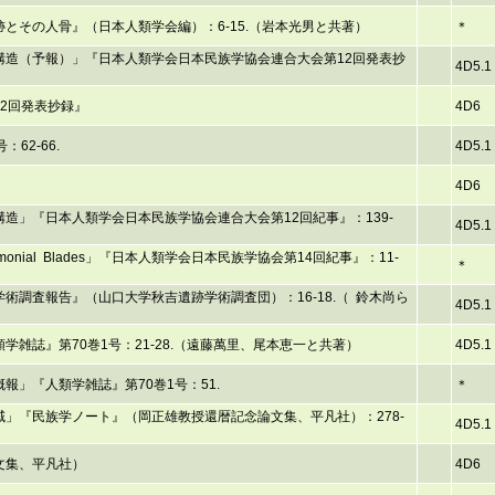
とその人骨』（日本人類学会編）：6-15.（岩本光男と共著）
＊
構造（予報）」『日本人類学会日本民族学協会連合大会第12回発表抄
4D5.1
2回発表抄録』
4D6
62-66.
4D5.1
4D6
造」『日本人類学会日本民族学協会連合大会第12回紀事』：139-
4D5.1
nial Blades」『日本人類学会日本民族学協会第14回紀事』：11-
＊
術調査報告』（山口大学秋吉遺跡学術調査団）：16-18.（ 鈴木尚ら
4D5.1
雑誌』第70巻1号：21-28.（遠藤萬里、尾本恵一と共著）
4D5.1
」『人類学雑誌』第70巻1号：51.
＊
」『民族学ノート』（岡正雄教授還暦記念論文集、平凡社）：278-
4D5.1
文集、平凡社）
4D6