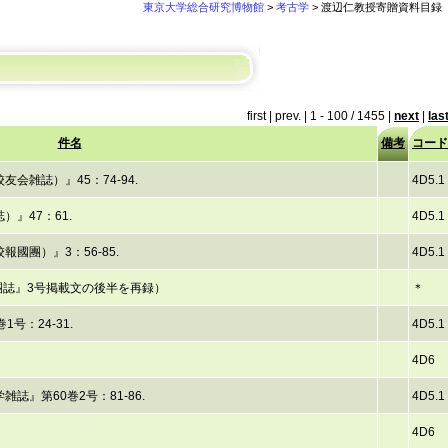
東京大学総合研究博物館
>
考古学
>
渡辺仁教授寄贈資料目録
first
|
prev.
|
1 - 100 / 1455
|
next
|
las
件名
備考
コード
雑誌）』45：74-94.
4D5.1
』47：61.
4D5.1
國團）』3：56-85.
4D5.1
團誌』3号掲載文の後半を再録）
＊
号：24-31.
4D5.1
4D6
』第60巻2号：81-86.
4D5.1
4D6