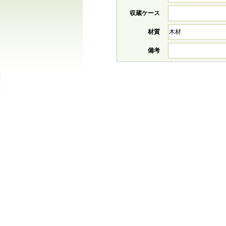
収蔵ケース
材質
木材
備考