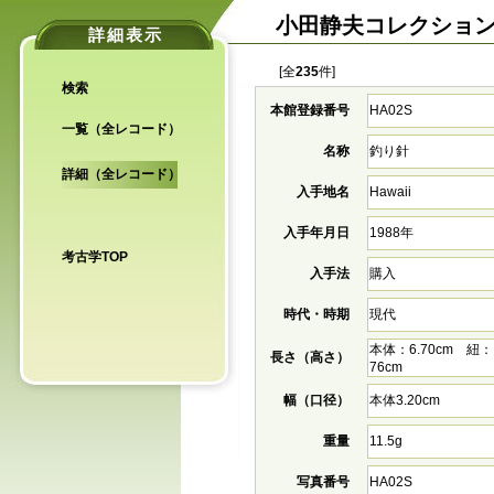
小田静夫コレクショ
詳細表示
[全
235
件]
検索
本館登録番号
HA02S
一覧（全レコード）
名称
釣り針
詳細（全レコード）
入手地名
Hawaii
入手年月日
1988年
考古学TOP
入手法
購入
時代・時期
現代
本体：6.70cm 紐：
長さ（高さ）
76cm
幅（口径）
本体3.20cm
重量
11.5g
写真番号
HA02S