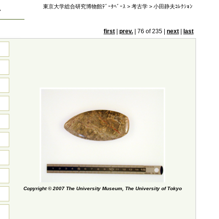
東京大学総合研究博物館ﾃﾞｰﾀﾍﾞｰｽ
>
考古学
>
小田静夫ｺﾚｸｼｮﾝ
ン
first
|
prev.
|
76 of 235
|
next
|
last
Copyright © 2007 The University Museum, The University of Tokyo