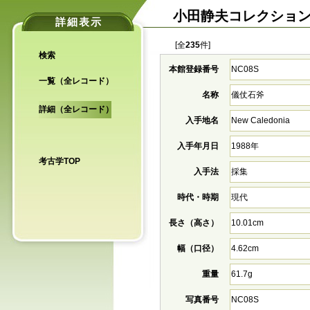
小田静夫コレクショ
詳細表示
[全
235
件]
検索
本館登録番号
NC08S
一覧（全レコード）
名称
儀仗石斧
詳細（全レコード）
入手地名
New Caledonia
入手年月日
1988年
考古学TOP
入手法
採集
時代・時期
現代
長さ（高さ）
10.01cm
幅（口径）
4.62cm
重量
61.7g
写真番号
NC08S