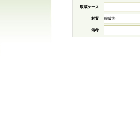
収蔵ケース
材質
蛇紋岩
備考