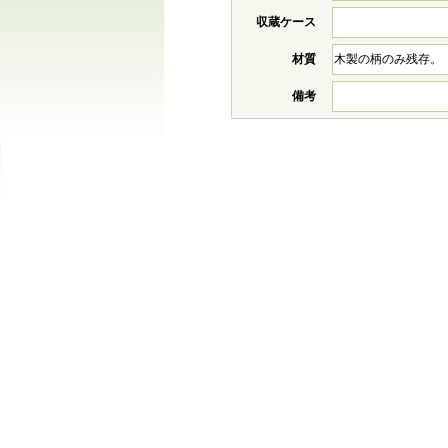
収蔵ケース
材質
木製の柄のみ残存。
備考