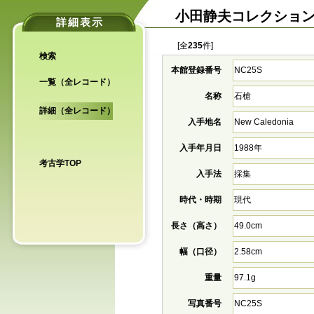
小田静夫コレクショ
詳細表示
[全
235
件]
検索
本館登録番号
NC25S
一覧（全レコード）
名称
石槍
詳細（全レコード）
入手地名
New Caledonia
入手年月日
1988年
考古学TOP
入手法
採集
時代・時期
現代
長さ（高さ）
49.0cm
幅（口径）
2.58cm
重量
97.1g
写真番号
NC25S