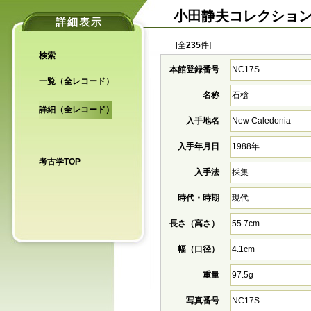
小田静夫コレクショ
詳細表示
[全
235
件]
検索
本館登録番号
NC17S
一覧（全レコード）
名称
石槍
詳細（全レコード）
入手地名
New Caledonia
入手年月日
1988年
考古学TOP
入手法
採集
時代・時期
現代
長さ（高さ）
55.7cm
幅（口径）
4.1cm
重量
97.5g
写真番号
NC17S