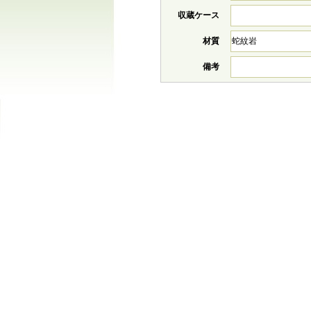
収蔵ケース
材質
蛇紋岩
備考